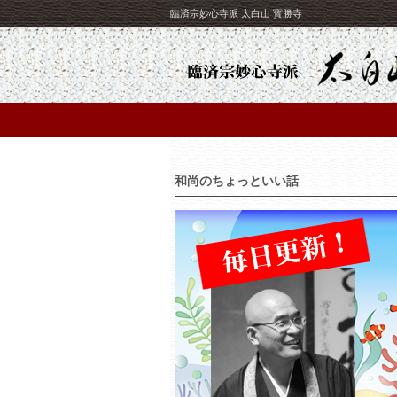
臨済宗妙心寺派 太白山 寳勝寺
和尚のちょっといい話