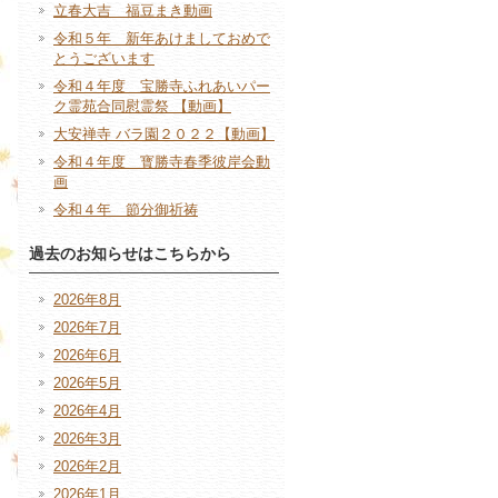
立春大吉 福豆まき動画
令和５年 新年あけましておめで
とうございます
令和４年度 宝勝寺ふれあいパー
ク霊苑合同慰霊祭 【動画】
大安禅寺 バラ園２０２２【動画】
令和４年度 寳勝寺春季彼岸会動
画
令和４年 節分御祈祷
過去のお知らせはこちらから
2026年8月
2026年7月
2026年6月
2026年5月
2026年4月
2026年3月
2026年2月
2026年1月