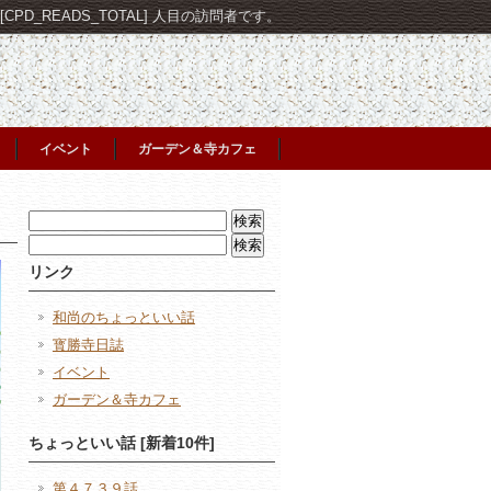
PD_READS_TOTAL] 人目の訪問者です。
イベント
ガーデン＆寺カフェ
検
索:
検
索:
リンク
和尚のちょっといい話
寳勝寺日誌
イベント
ガーデン＆寺カフェ
ちょっといい話 [新着10件]
第４７３９話