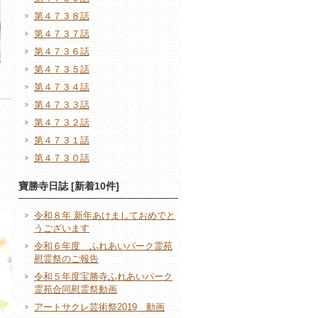
第４７３８話
第４７３７話
第４７３６話
第４７３５話
第４７３４話
第４７３３話
第４７３２話
第４７３１話
第４７３０話
寶勝寺日誌 [新着10件]
令和８年 新年あけましておめでと
うございます
令和６年度 ふれあいパーク霊苑
慰霊祭のご報告
令和５年度宝勝寺ふれあいパーク
霊苑合同慰霊祭動画
アートサクレ芸術祭2019 動画