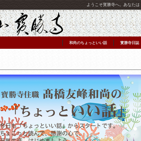
ようこそ寳勝寺へ。あなたは [C
和尚のちょっといい話
寳勝寺日誌