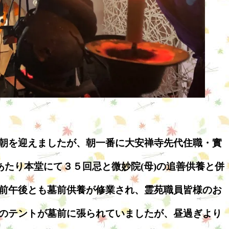
朝を迎えましたが、朝一番に大安禅寺先代住職・實
あたり本堂にて３５回忌と微妙院(母)の追善供養と併
前午後とも墓前供養が修業され、霊苑職員皆様のお
のテントが墓前に張られていましたが、昼過ぎより