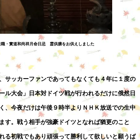
住職・實道和尚祥月命日忌 霊供膳をお供えしました
、サッカーファンであってもなくても４年に１度の
ール大会」日本対ドイツ戦が行われるだけに俄然日
く、今夜だけは午後９時半よりＮＨＫ放送での生中
ます。戦う相手が強豪ドイツとなれば猶更のこと
れる初戦でもあり頑張って勝利して欲しいと願うば