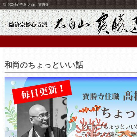
臨済宗妙心寺派 太白山 寳勝寺
和尚のちょっといい話