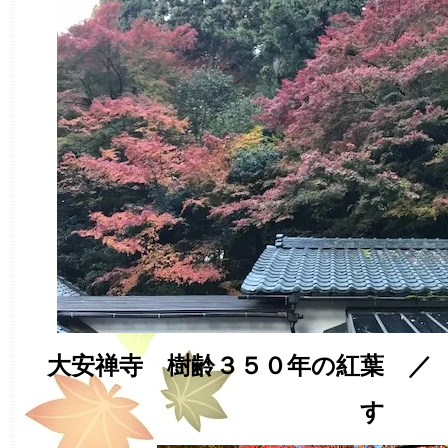
大安禅寺 樹齢３５０年の紅葉 ／ 
す