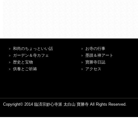
和尚のちょっといい話
お寺の行事
ガーデン＆寺カフェ
墨蹟＆禅アート
歴史と宝物
寶勝寺日誌
供養とご祈祷
アクセス
Copyright© 2014 臨済宗妙心寺派 太白山 寶勝寺 All Rights Reserved.