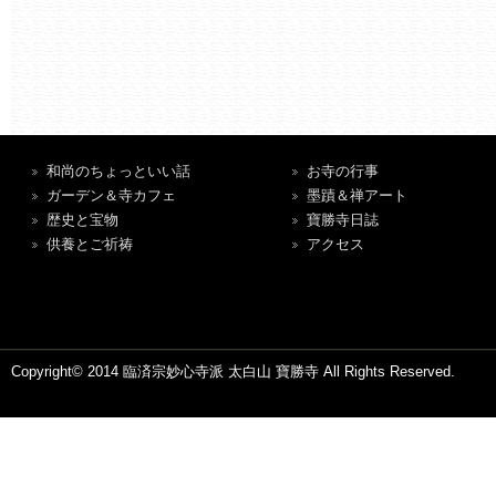
和尚のちょっといい話
お寺の行事
ガーデン＆寺カフェ
墨蹟＆禅アート
歴史と宝物
寶勝寺日誌
供養とご祈祷
アクセス
Copyright© 2014 臨済宗妙心寺派 太白山 寶勝寺 All Rights Reserved.