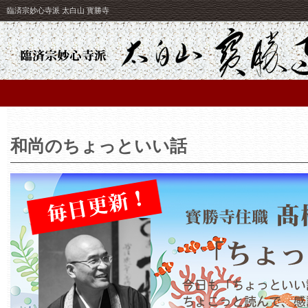
臨済宗妙心寺派 太白山 寳勝寺
和尚のちょっといい話