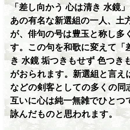
「差し向かう 心は清き 水鏡
あの有名な新選組の一人、土
が、俳句の号は豊玉と称し多
す。この句を和歌に変えて「差
き 水鏡 垢つきもせず 色つ
がおられます。新選組と言え
などの剣客としての多くの同
互いに心は純一無雑でひとつ
詠んだものと思われます。