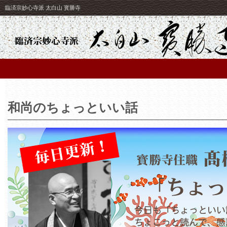
臨済宗妙心寺派 太白山 寳勝寺
和尚のちょっといい話