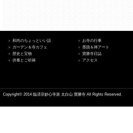
和尚のちょっといい話
お寺の行事
ガーデン＆寺カフェ
墨蹟＆禅アート
歴史と宝物
寶勝寺日誌
供養とご祈祷
アクセス
Copyright© 2014 臨済宗妙心寺派 太白山 寶勝寺 All Rights Reserved.