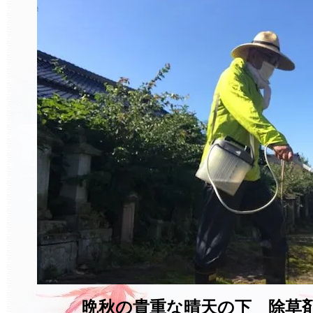
晩秋の貴重な晴天の下 除草