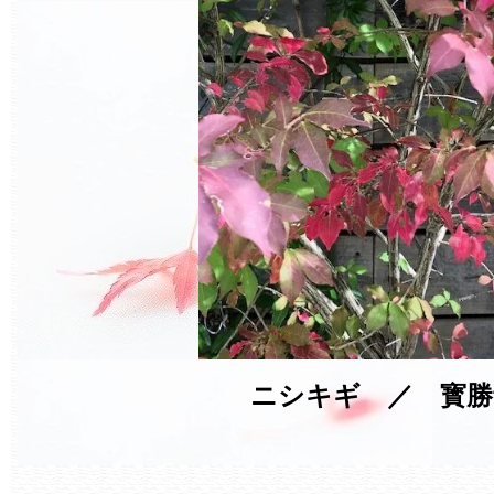
ニシキギ ／ 寳勝