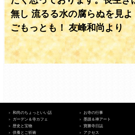
無し 流るる水の腐らぬを見
ごもっとも！ 友峰和尚より
和尚のちょっといい話
お寺の行事
ガーデン＆寺カフェ
墨蹟＆禅アート
歴史と宝物
寶勝寺日誌
供養とご祈祷
アクセス