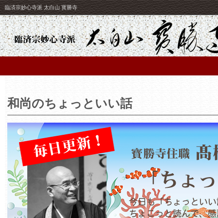
臨済宗妙心寺派 太白山 寳勝寺
和尚のちょっといい話