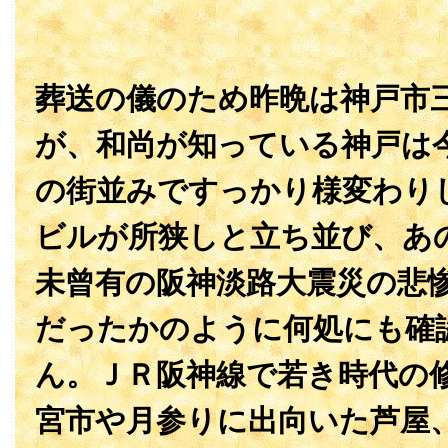
葬送の儀のため昨晩は神戸市
が、和尚が知っている神戸は
の街並みですっかり様変わり
ビルが所狭しと立ち並び、あ
未曾有の阪神淡路大震災の悲
だったかのように何処にも確
ん。ＪＲ阪神線で若き時代の
宮市や月参りに出向いた芦屋