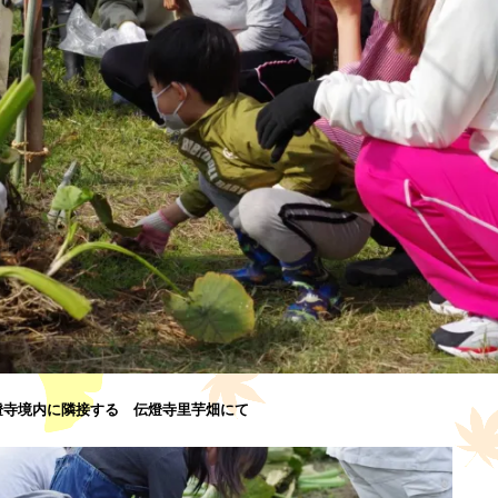
燈寺境内に隣接する 伝燈寺里芋畑にて