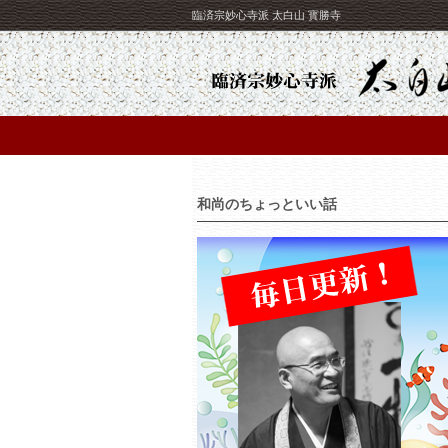
臨済宗妙心寺派 太白山 寳勝寺
和尚のちょっといい話