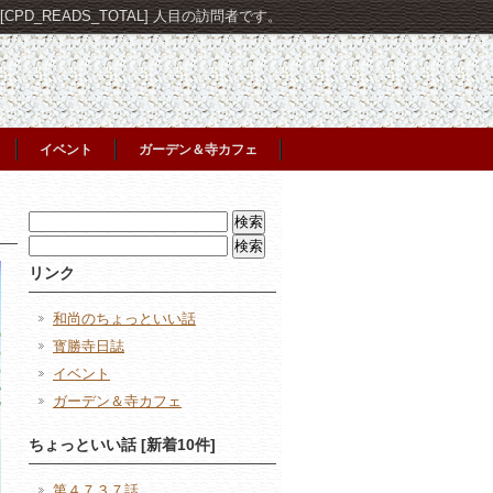
PD_READS_TOTAL] 人目の訪問者です。
イベント
ガーデン＆寺カフェ
検
索:
検
索:
リンク
和尚のちょっといい話
寳勝寺日誌
イベント
ガーデン＆寺カフェ
ちょっといい話 [新着10件]
第４７３７話