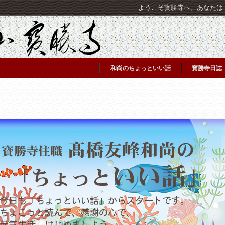
ようこそ寳勝寺へ。あなたは [C
和尚のちょっといい話
寳勝寺日誌