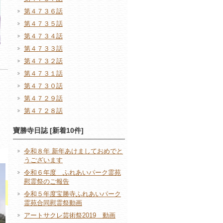
第４７３６話
第４７３５話
第４７３４話
第４７３３話
第４７３２話
第４７３１話
第４７３０話
第４７２９話
第４７２８話
寶勝寺日誌 [新着10件]
令和８年 新年あけましておめでと
うございます
令和６年度 ふれあいパーク霊苑
慰霊祭のご報告
令和５年度宝勝寺ふれあいパーク
霊苑合同慰霊祭動画
アートサクレ芸術祭2019 動画