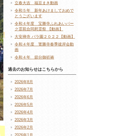
立春大吉 福豆まき動画
令和５年 新年あけましておめで
とうございます
令和４年度 宝勝寺ふれあいパー
ク霊苑合同慰霊祭 【動画】
大安禅寺 バラ園２０２２【動画】
令和４年度 寳勝寺春季彼岸会動
画
令和４年 節分御祈祷
過去のお知らせはこちらから
2026年8月
2026年7月
2026年6月
2026年5月
2026年4月
2026年3月
2026年2月
2026年1月