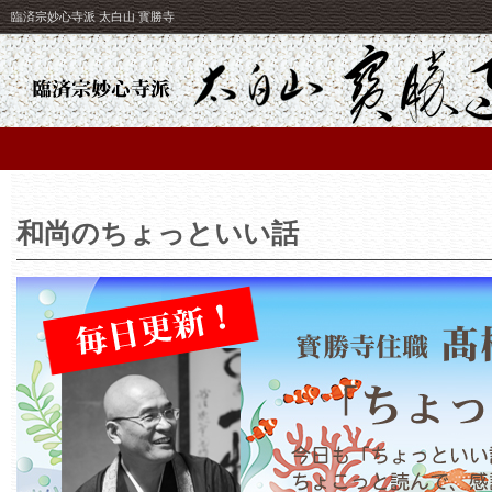
臨済宗妙心寺派 太白山 寳勝寺
和尚のちょっといい話