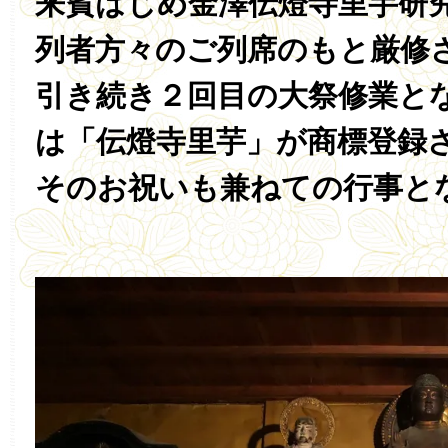
来賓はじめ金澤伝燈寺里芋研
列者方々のご列席のもと厳修
引き続き２回目の大祭修業と
は「伝燈寺里芋」が商標登録
そのお祝いも兼ねての行事と