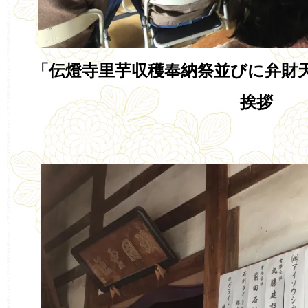
「伝燈寺里芋収穫奉納祭並びに弁財
挨拶