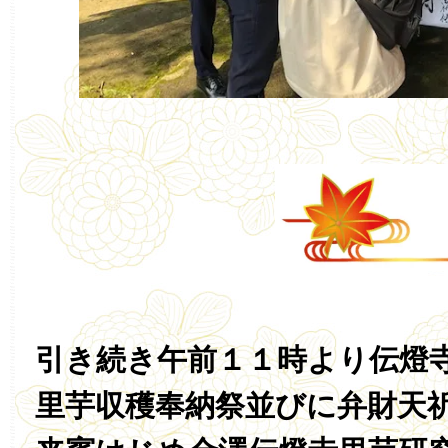
引き続き午前１１時より伝燈
里芋収穫奉納祭並びに弁財天