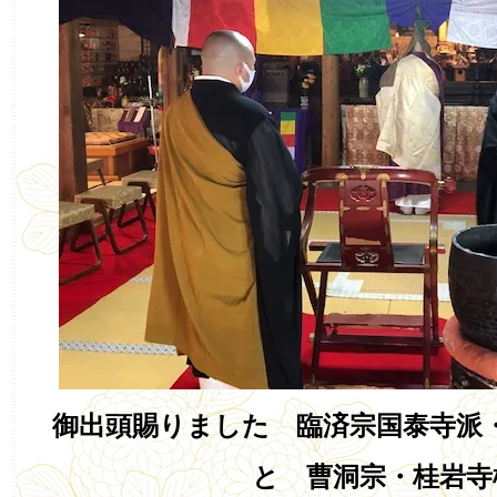
御出頭賜りました 臨済宗国泰寺派
と 曹洞宗・桂岩寺