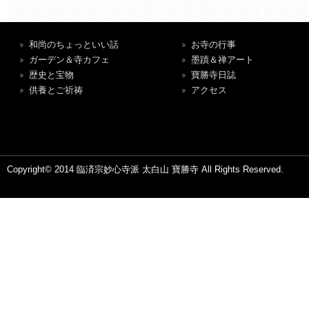
和尚のちょっといい話
お寺の行事
ガーデン＆寺カフェ
墨蹟＆禅アート
歴史と宝物
寶勝寺日誌
供養とご祈祷
アクセス
Copyright© 2014 臨済宗妙心寺派 太白山 寶勝寺 All Rights Reserved.