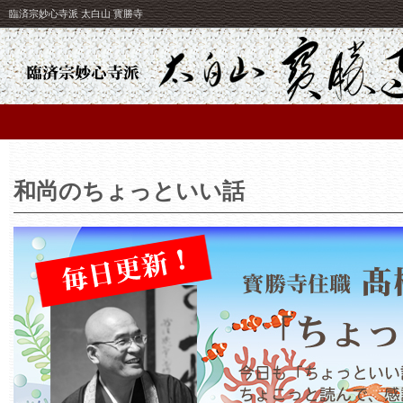
臨済宗妙心寺派 太白山 寳勝寺
和尚のちょっといい話