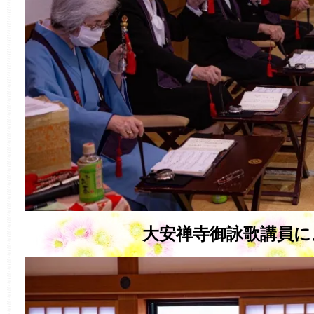
大安禅寺御詠歌講員に