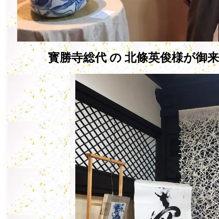
寳勝寺総代 の 北條英俊様が御