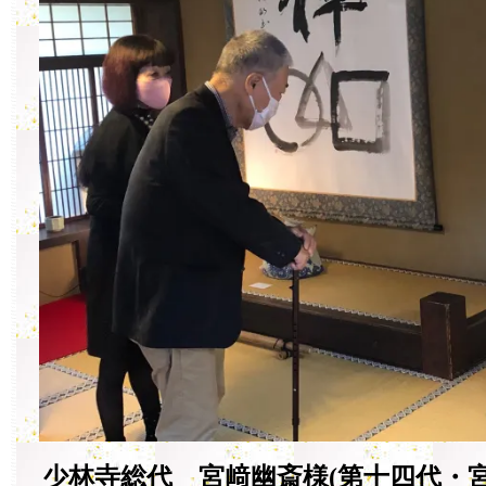
少林寺総代 宮﨑幽斎様(第十四代・