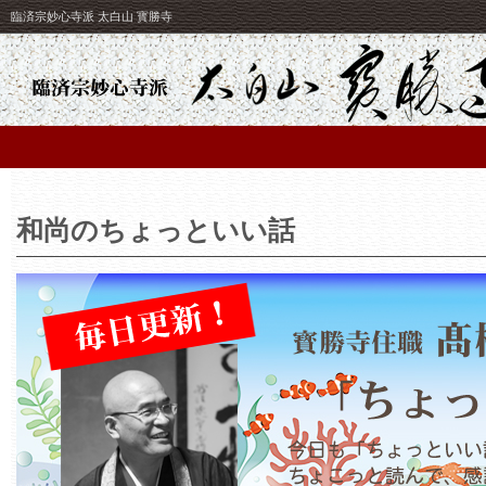
臨済宗妙心寺派 太白山 寳勝寺
和尚のちょっといい話