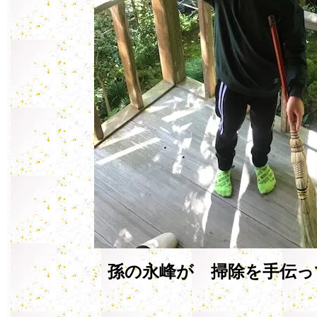
孫の永峰が 掃除を手伝っ