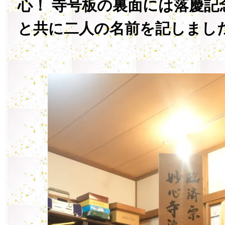
心！ 寺号板の裏面には落慶記
と共に二人の名前を記しまし