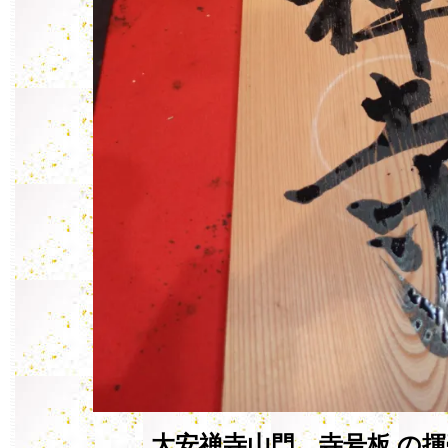
大安禅寺山門 寺号板 の