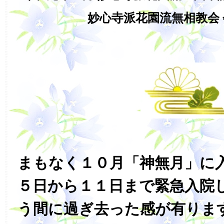
妙心寺派花園流無相教会 
まもなく１０月「神無月」に
５日から１１日まで緊急入院
う間に過ぎ去った感が有りま