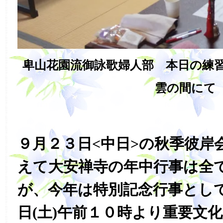
卑山花園流御詠歌婦人部 本日の練習
雲の間にて
９月２３日<中日>の秋季彼岸
えて大安禅寺の年中行事は全
が、今年は特別記念行事とし
日(土)午前１０時より重要文