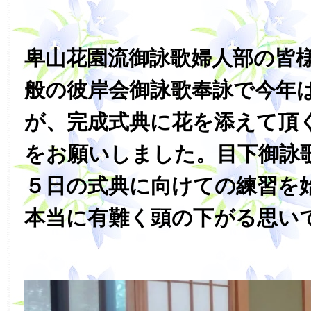
卑山花園流御詠歌婦人部の皆
般の彼岸会御詠歌奉詠で今年
が、完成式典に花を添えて頂
をお願いしました。目下御詠
５日の式典に向けての練習を
本当に有難く頭の下がる思い