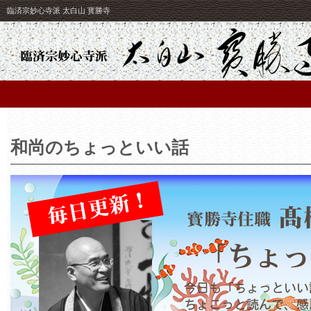
臨済宗妙心寺派 太白山 寳勝寺
和尚のちょっといい話