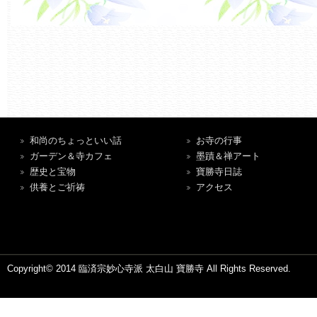
和尚のちょっといい話
お寺の行事
ガーデン＆寺カフェ
墨蹟＆禅アート
歴史と宝物
寶勝寺日誌
供養とご祈祷
アクセス
Copyright© 2014 臨済宗妙心寺派 太白山 寶勝寺 All Rights Reserved.