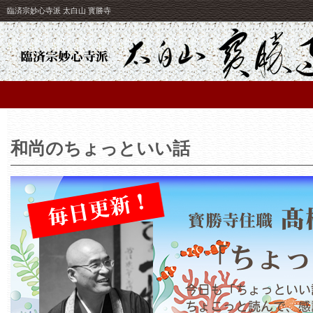
臨済宗妙心寺派 太白山 寳勝寺
和尚のちょっといい話