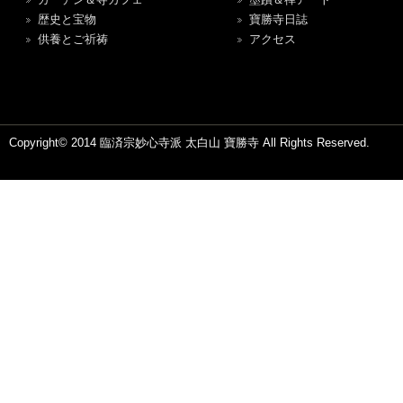
歴史と宝物
寶勝寺日誌
供養とご祈祷
アクセス
Copyright© 2014 臨済宗妙心寺派 太白山 寶勝寺 All Rights Reserved.