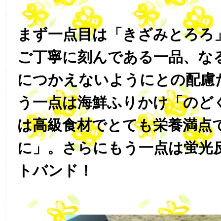
まず一点目は「きざみとろろ
ご丁寧に刻んである一品、な
につかえないようにとの配慮
う一点は海鮮ふりかけ「のど
は高級食材でとても栄養満点
に」。さらにもう一点は蛍光
トバンド！