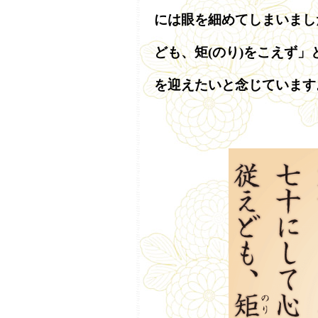
には眼を細めてしまいまし
ども、矩(のり)をこえず
を迎えたいと念じています