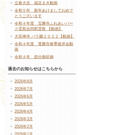
立春大吉 福豆まき動画
令和５年 新年あけましておめで
とうございます
令和４年度 宝勝寺ふれあいパー
ク霊苑合同慰霊祭 【動画】
大安禅寺 バラ園２０２２【動画】
令和４年度 寳勝寺春季彼岸会動
画
令和４年 節分御祈祷
過去のお知らせはこちらから
2026年8月
2026年7月
2026年6月
2026年5月
2026年4月
2026年3月
2026年2月
2026年1月