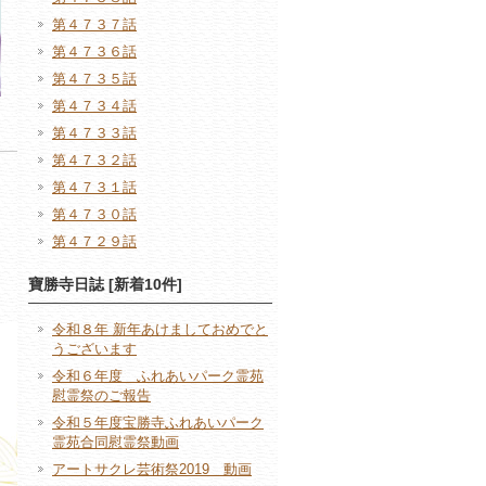
第４７３７話
第４７３６話
第４７３５話
第４７３４話
第４７３３話
第４７３２話
第４７３１話
第４７３０話
第４７２９話
寶勝寺日誌 [新着10件]
令和８年 新年あけましておめでと
うございます
令和６年度 ふれあいパーク霊苑
慰霊祭のご報告
令和５年度宝勝寺ふれあいパーク
霊苑合同慰霊祭動画
アートサクレ芸術祭2019 動画