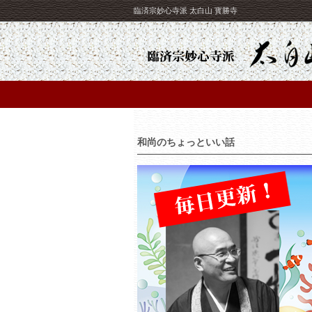
臨済宗妙心寺派 太白山 寳勝寺
和尚のちょっといい話