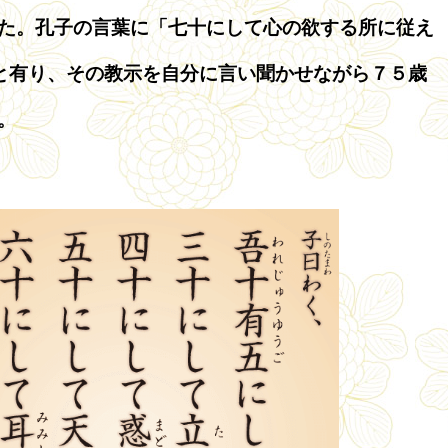
た。孔子の言葉に「七十にして心の欲する所に従え
」と有り、その教示を自分に言い聞かせながら７５歳
。