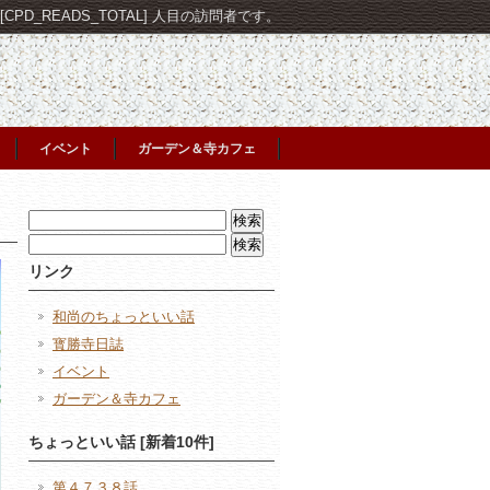
PD_READS_TOTAL] 人目の訪問者です。
イベント
ガーデン＆寺カフェ
検
索:
検
索:
リンク
和尚のちょっといい話
寳勝寺日誌
イベント
ガーデン＆寺カフェ
ちょっといい話 [新着10件]
第４７３８話