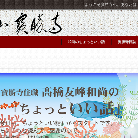
ようこそ寳勝寺へ。あなたは [C
和尚のちょっといい話
寳勝寺日誌