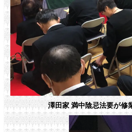
澤田家 満中陰忌法要が修