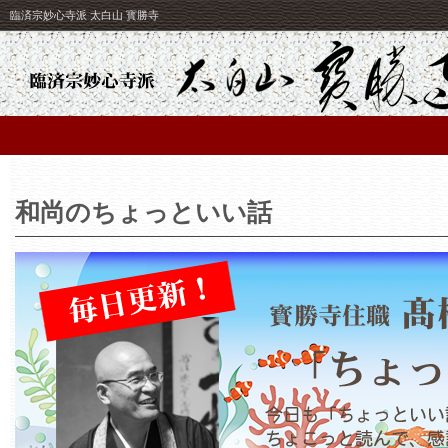
臨済宗妙心寺派 太白山 寳勝寺
和尚のちょっといい話