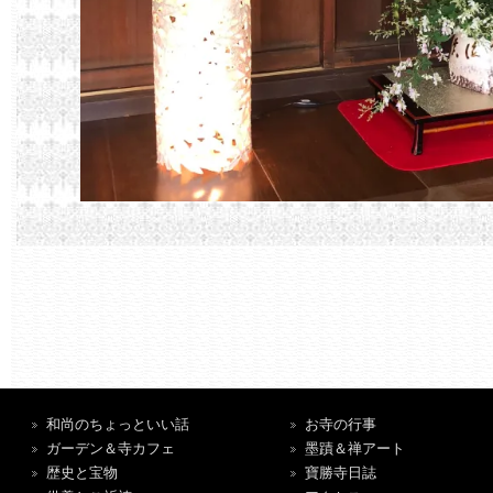
和尚のちょっといい話
お寺の行事
ガーデン＆寺カフェ
墨蹟＆禅アート
歴史と宝物
寶勝寺日誌