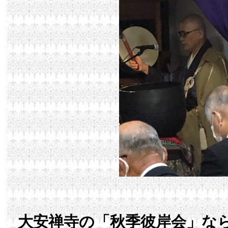
大安禅寺の「秋季彼岸会」な