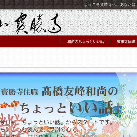
ようこそ寳勝寺へ。あなたは [C
和尚のちょっといい話
寳勝寺日誌