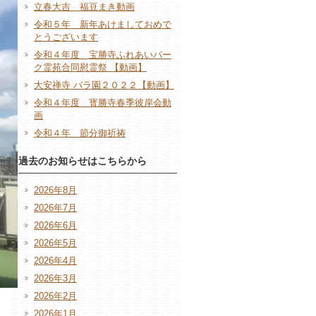
立春大吉 福豆まき動画
令和５年 新年あけましておめで
とうございます
令和４年度 宝勝寺ふれあいパー
ク霊苑合同慰霊祭 【動画】
大安禅寺 バラ園２０２２【動画】
令和４年度 寳勝寺春季彼岸会動
画
令和４年 節分御祈祷
過去のお知らせはこちらから
2026年8月
2026年7月
2026年6月
2026年5月
2026年4月
2026年3月
2026年2月
2026年1月