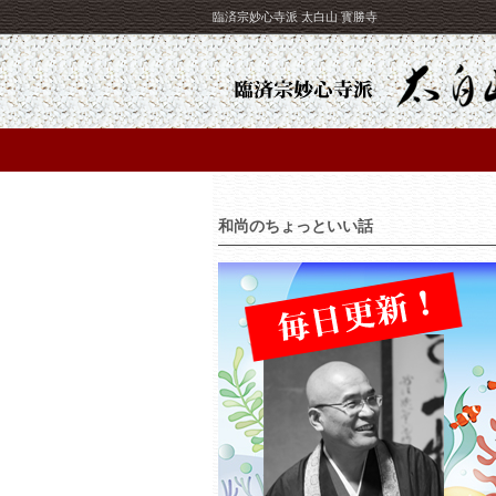
臨済宗妙心寺派 太白山 寳勝寺
和尚のちょっといい話