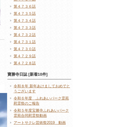
第４７３６話
第４７３５話
第４７３４話
第４７３３話
第４７３２話
第４７３１話
第４７３０話
第４７２９話
第４７２８話
寶勝寺日誌 [新着10件]
令和８年 新年あけましておめでと
うございます
令和６年度 ふれあいパーク霊苑
慰霊祭のご報告
令和５年度宝勝寺ふれあいパーク
霊苑合同慰霊祭動画
アートサクレ芸術祭2019 動画