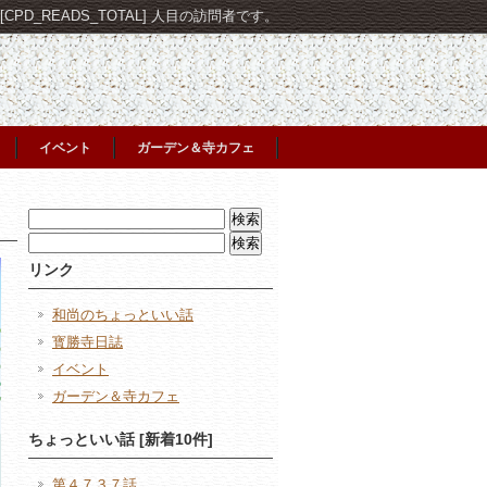
PD_READS_TOTAL] 人目の訪問者です。
イベント
ガーデン＆寺カフェ
検
索:
検
索:
リンク
和尚のちょっといい話
寳勝寺日誌
イベント
ガーデン＆寺カフェ
ちょっといい話 [新着10件]
第４７３７話