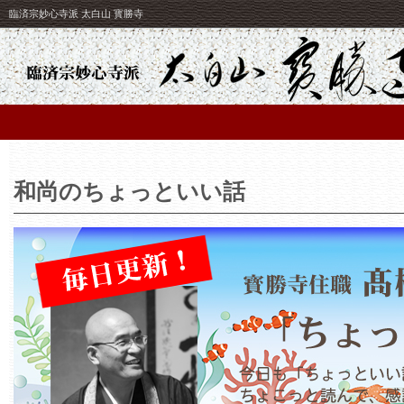
臨済宗妙心寺派 太白山 寳勝寺
和尚のちょっといい話