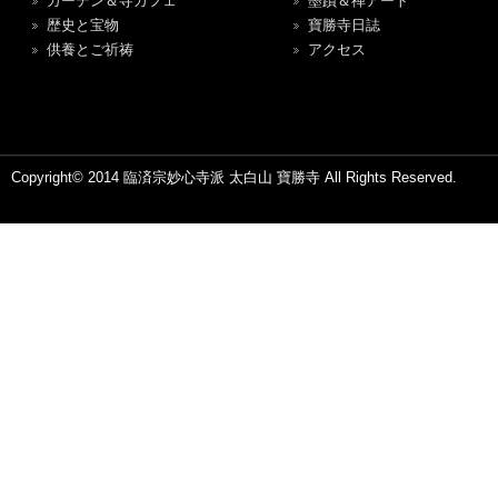
ガーデン＆寺カフェ
墨蹟＆禅アート
歴史と宝物
寶勝寺日誌
供養とご祈祷
アクセス
Copyright© 2014 臨済宗妙心寺派 太白山 寶勝寺 All Rights Reserved.