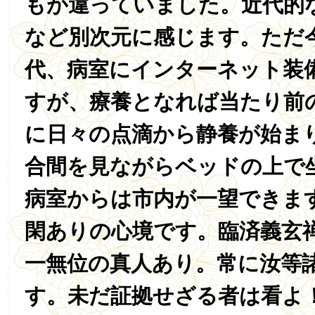
もが違っていました。近代的
など別次元に感じます。ただ
代、病室にインターネット装
すが、療養となれば当たり前
に日々の点滴から静養が始ま
合間を見ながらベッドの上で
病室からは市内が一望できま
閑ありの心境です。臨済義玄
一無位の真人あり。常に汝等
す。未だ証拠せざる者は看よ