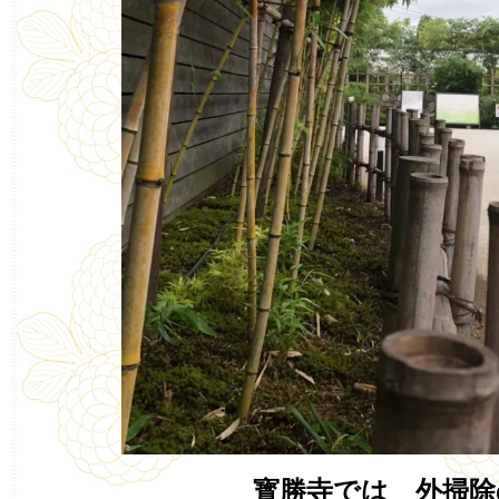
寳勝寺では 外掃除