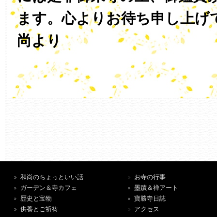
ます。心よりお待ち申し上げ
尚より
和尚のちょっといい話
お寺の行事
ガーデン＆寺カフェ
墨蹟＆禅アート
歴史と宝物
寶勝寺日誌
供養とご祈祷
アクセス