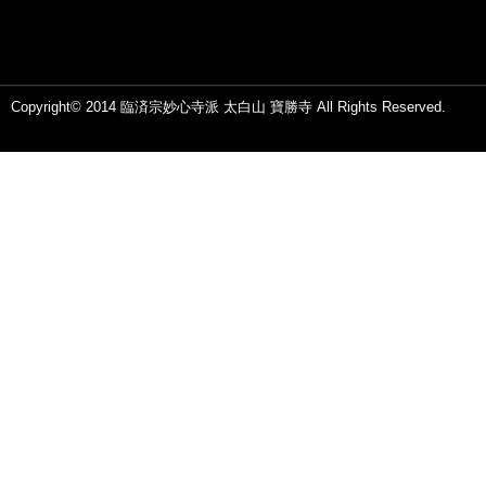
Copyright© 2014 臨済宗妙心寺派 太白山 寶勝寺 All Rights Reserved.