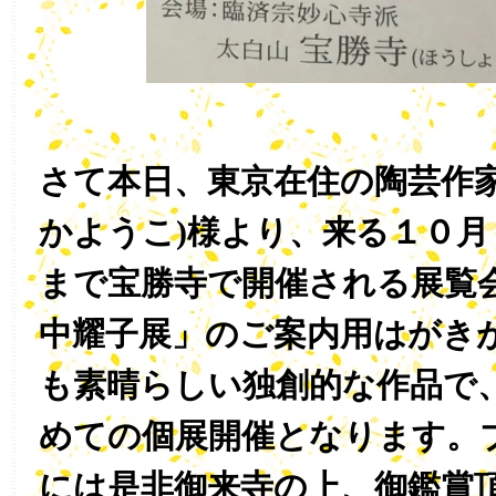
さて本日、東京在住の陶芸作家
かようこ)様より、来る１０月
まで宝勝寺で開催される展覧会
中耀子展」のご案内用はがき
も素晴らしい独創的な作品で
めての個展開催となります。
には是非御来寺の上、御鑑賞