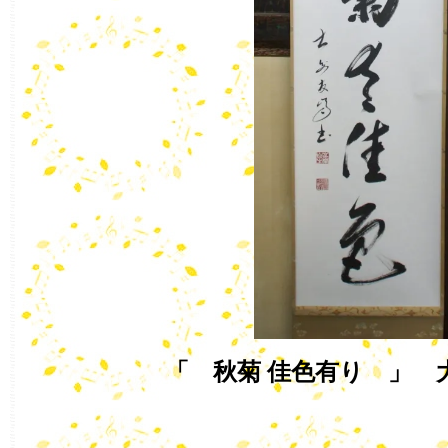
「 秋菊 佳色有り 」 