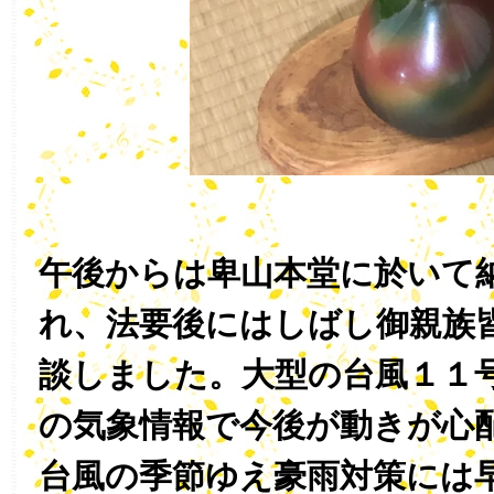
午後からは卑山本堂に於いて
れ、法要後にはしばし御親族
談しました。大型の台風１１
の気象情報で今後が動きが心
台風の季節ゆえ豪雨対策には