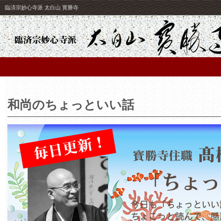
臨済宗妙心寺派 太白山 寳勝寺
和尚のちょっといい話