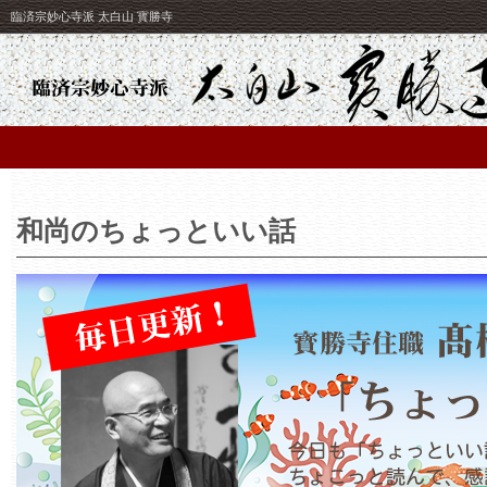
臨済宗妙心寺派 太白山 寳勝寺
和尚のちょっといい話