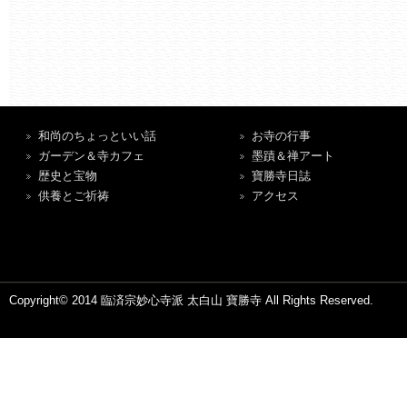
和尚のちょっといい話
お寺の行事
ガーデン＆寺カフェ
墨蹟＆禅アート
歴史と宝物
寶勝寺日誌
供養とご祈祷
アクセス
Copyright© 2014 臨済宗妙心寺派 太白山 寶勝寺 All Rights Reserved.