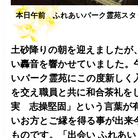
本日午前 ふれあいパーク霊苑スタ
土砂降りの朝を迎えましたが
い轟音を響かせていました。
いパーク霊苑にこの度新しく
を交え職員と共に和合茶礼を
実 志操堅固」という言葉が
いお方とご縁を得る事が出来
ものです。「出会い ふれあい