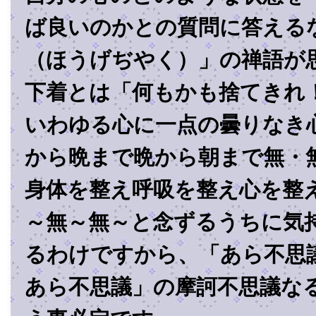
ば良いのかとの質問に答える
（ほうげぢやく）」の禅語が
下着とは「何もかも捨てきれ
いわゆる心に一点の曇りなき
から晩まで晩から朝まで無・
身体を整え呼吸を整え心を整
～無～無～と念ずるうちに気
るわけですから、「あら不思
あら不思議」の摩訶不思議な