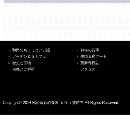
和尚のちょっといい話
お寺の行事
ガーデン＆寺カフェ
墨蹟＆禅アート
歴史と宝物
寶勝寺日誌
供養とご祈祷
アクセス
Copyright© 2014 臨済宗妙心寺派 太白山 寶勝寺 All Rights Reserved.