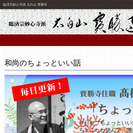
臨済宗妙心寺派 太白山 寳勝寺
和尚のちょっといい話