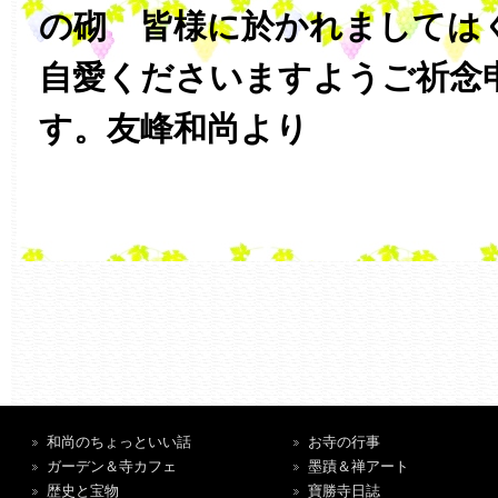
の砌 皆様に於かれましては
自愛くださいますようご祈念
す。友峰和尚より
和尚のちょっといい話
お寺の行事
ガーデン＆寺カフェ
墨蹟＆禅アート
歴史と宝物
寶勝寺日誌