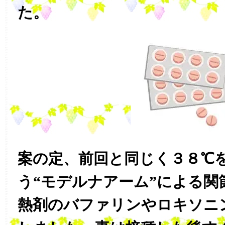
た。
案の定、前回と同じく３８℃
う“モデルナアーム”による関
熱剤のバファリンやロキソニ