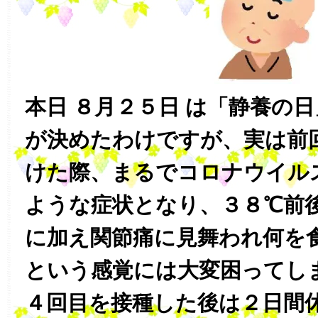
本日 ８月２５日 は「静養の
が決めたわけですが、実は前
けた際、まるでコロナウイル
ような症状となり、３８℃前
に加え関節痛に見舞われ何を
という感覚には大変困ってし
４回目を接種した後は２日間