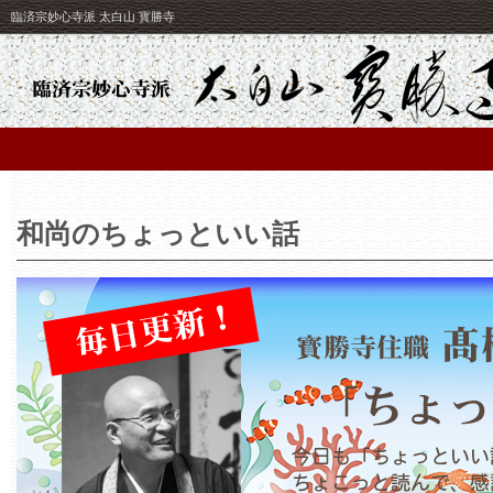
臨済宗妙心寺派 太白山 寳勝寺
和尚のちょっといい話