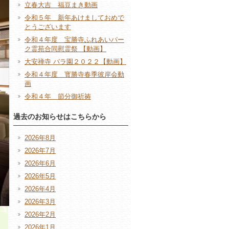
立春大吉 福豆まき動画
令和５年 新年あけましておめで
とうございます
令和４年度 宝勝寺ふれあいパー
ク霊苑合同慰霊祭 【動画】
大安禅寺 バラ園２０２２【動画】
令和４年度 寳勝寺春季彼岸会動
画
令和４年 節分御祈祷
過去のお知らせはこちらから
2026年8月
2026年7月
2026年6月
2026年5月
2026年4月
2026年3月
2026年2月
2026年1月