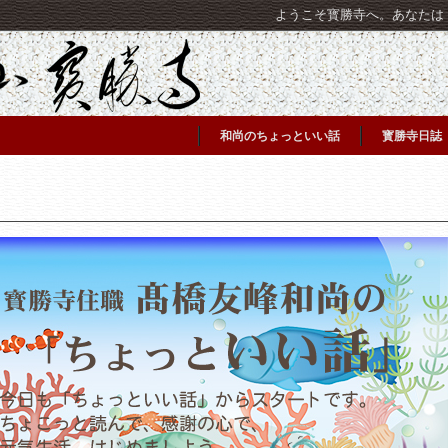
ようこそ寳勝寺へ。あなたは [C
和尚のちょっといい話
寳勝寺日誌