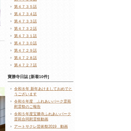
第４７３５話
第４７３４話
第４７３３話
第４７３２話
第４７３１話
第４７３０話
第４７２９話
第４７２８話
第４７２７話
寶勝寺日誌 [新着10件]
令和８年 新年あけましておめでと
うございます
令和６年度 ふれあいパーク霊苑
慰霊祭のご報告
令和５年度宝勝寺ふれあいパーク
霊苑合同慰霊祭動画
アートサクレ芸術祭2019 動画