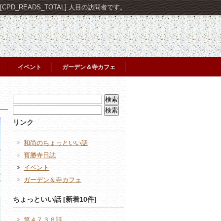
PD_READS_TOTAL] 人目の訪問者です。
イベント
ガーデン＆寺カフェ
検
索:
検
索:
リンク
和尚のちょっといい話
寳勝寺日誌
イベント
ガーデン＆寺カフェ
ちょっといい話 [新着10件]
第４７３６話