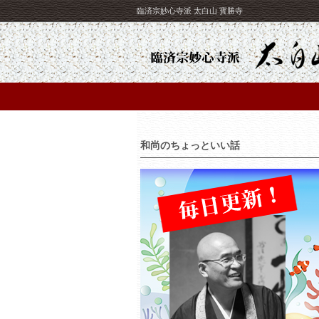
臨済宗妙心寺派 太白山 寳勝寺
和尚のちょっといい話