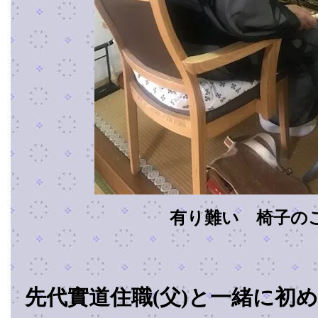
有り難い 椅子の
先代實道住職(父)と一緒に初