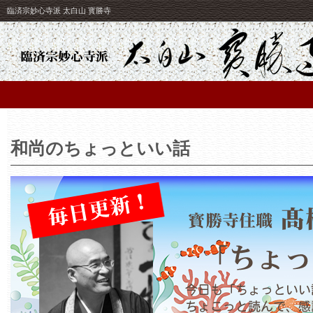
臨済宗妙心寺派 太白山 寳勝寺
和尚のちょっといい話