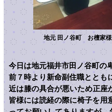
地元 田ノ谷町 お檀家
今日は地元福井市田ノ谷町の
前７時より新命副住職ととも
近は膝の具合が悪いため正座
皆様には読経の際に椅子を用
ってお願いしてありますが、