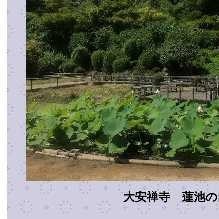
大安禅寺 蓮池の