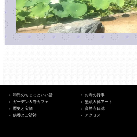
和尚のちょっといい話
お寺の行事
ガーデン＆寺カフェ
墨蹟＆禅アート
歴史と宝物
寶勝寺日誌
供養とご祈祷
アクセス