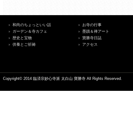
和尚のちょっといい話
お寺の行事
ガーデン＆寺カフェ
墨蹟＆禅アート
歴史と宝物
寶勝寺日誌
供養とご祈祷
アクセス
Copyright© 2014 臨済宗妙心寺派 太白山 寶勝寺 All Rights Reserved.