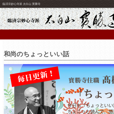
臨済宗妙心寺派 太白山 寳勝寺
和尚のちょっといい話