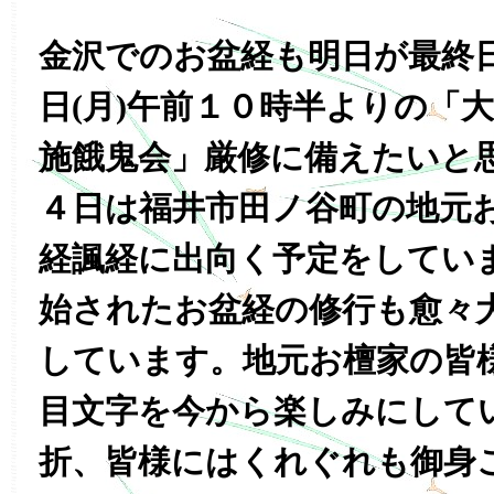
金沢でのお盆経も明日が最終
日(月)午前１０時半よりの「
施餓鬼会」厳修に備えたいと
４日は福井市田ノ谷町の地元
経諷経に出向く予定をしてい
始されたお盆経の修行も愈々
しています。地元お檀家の皆
目文字を今から楽しみにして
折、皆様にはくれぐれも御身