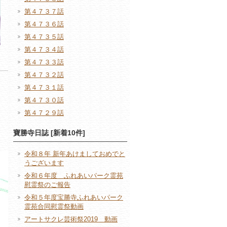
第４７３７話
第４７３６話
第４７３５話
第４７３４話
第４７３３話
第４７３２話
第４７３１話
第４７３０話
第４７２９話
寶勝寺日誌 [新着10件]
令和８年 新年あけましておめでと
うございます
令和６年度 ふれあいパーク霊苑
慰霊祭のご報告
令和５年度宝勝寺ふれあいパーク
霊苑合同慰霊祭動画
アートサクレ芸術祭2019 動画