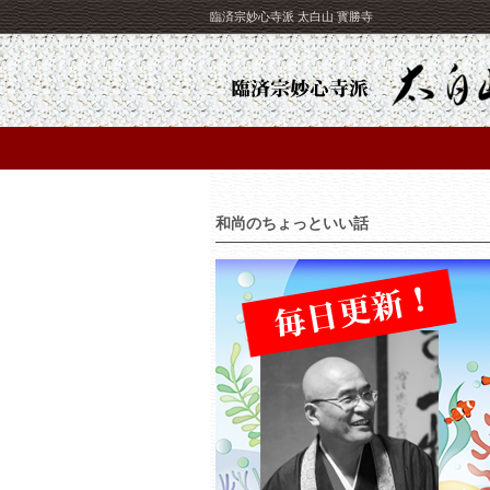
臨済宗妙心寺派 太白山 寳勝寺
和尚のちょっといい話