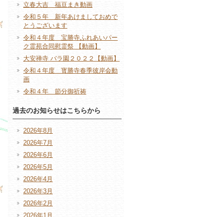
立春大吉 福豆まき動画
令和５年 新年あけましておめで
とうございます
令和４年度 宝勝寺ふれあいパー
ク霊苑合同慰霊祭 【動画】
大安禅寺 バラ園２０２２【動画】
令和４年度 寳勝寺春季彼岸会動
画
令和４年 節分御祈祷
過去のお知らせはこちらから
2026年8月
2026年7月
2026年6月
2026年5月
2026年4月
2026年3月
2026年2月
2026年1月