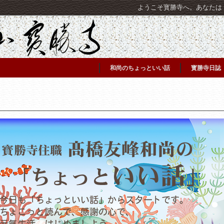
ようこそ寳勝寺へ。あなたは [C
和尚のちょっといい話
寳勝寺日誌