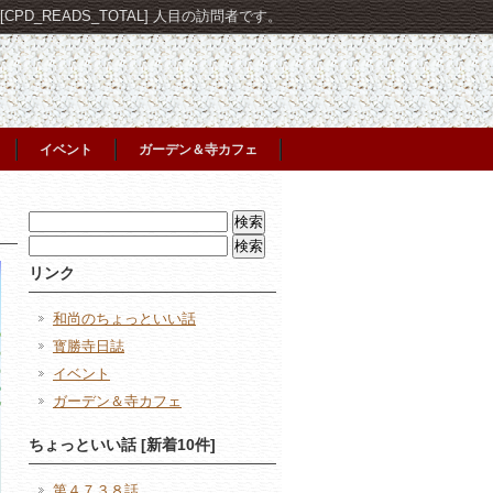
PD_READS_TOTAL] 人目の訪問者です。
イベント
ガーデン＆寺カフェ
検
索:
検
索:
リンク
和尚のちょっといい話
寳勝寺日誌
イベント
ガーデン＆寺カフェ
ちょっといい話 [新着10件]
第４７３８話