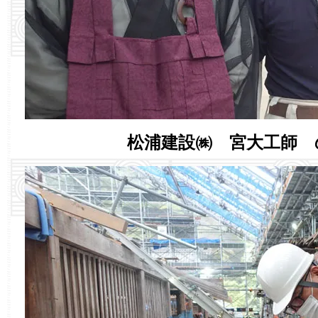
松浦建設㈱ 宮大工師 