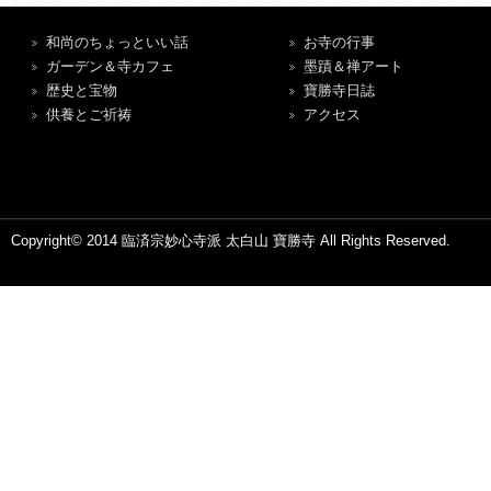
和尚のちょっといい話
お寺の行事
ガーデン＆寺カフェ
墨蹟＆禅アート
歴史と宝物
寶勝寺日誌
供養とご祈祷
アクセス
Copyright© 2014 臨済宗妙心寺派 太白山 寶勝寺 All Rights Reserved.