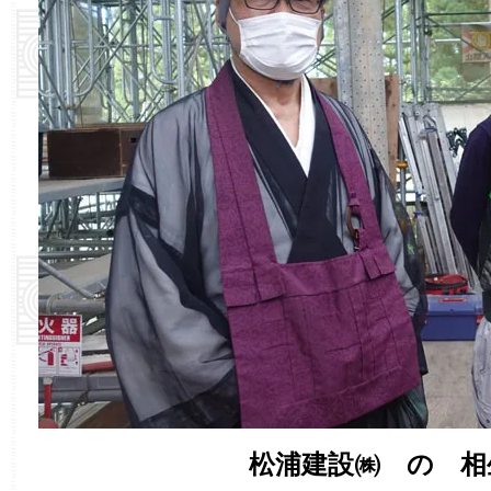
松浦建設㈱ の 相