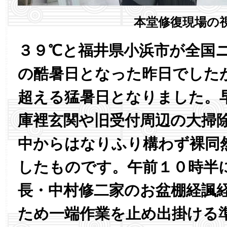
本堂修復現場の
３９℃と福井県小浜市が全国
の酷暑日となった昨日でした
超える猛暑日となりました。
庫裡玄関や旧受付周辺の大掃
中からはなりふり構わず裸同
したものです。午前１０時半
長・中村修二家のお盆棚経諷
ため一端作業を止め出掛ける