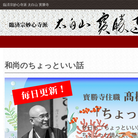
臨済宗妙心寺派 太白山 寳勝寺
和尚のちょっといい話