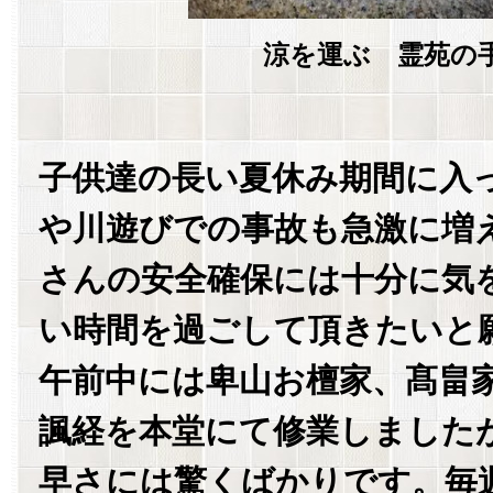
涼を運ぶ 霊苑の
子供達の長い夏休み期間に入
や川遊びでの事故も急激に増
さんの安全確保には十分に気
い時間を過ごして頂きたいと
午前中には卑山お檀家、髙畠
諷経を本堂にて修業しました
早さには驚くばかりです。毎