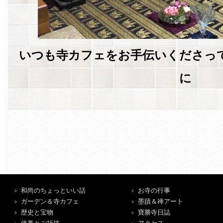
いつも寺カフェをお手伝いくださっ
に
和尚のちょっといい話
お寺の行事
ガーデン＆寺カフェ
墨蹟＆禅アート
歴史と宝物
寶勝寺日誌