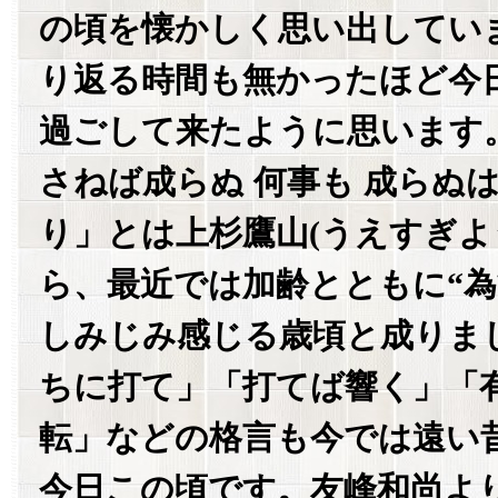
の頃を懐かしく思い出してい
り返る時間も無かったほど今
過ごして来たように思います
さねば成らぬ 何事も 成らぬ
り」とは上杉鷹山(うえすぎよ
ら、最近では加齢とともに“為
しみじみ感じる歳頃と成りま
ちに打て」「打てば響く」「
転」などの格言も今では遠い
今日この頃です。友峰和尚よ