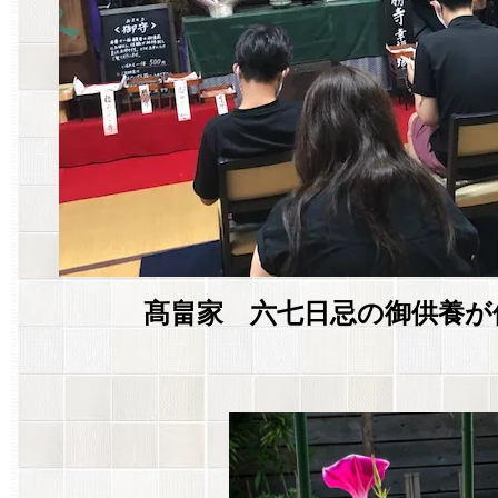
髙畠家 六七日忌の御供養が