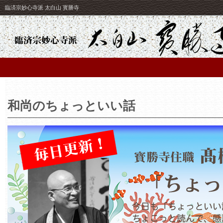
臨済宗妙心寺派 太白山 寳勝寺
和尚のちょっといい話