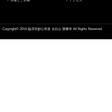
供養とご祈祷
アクセス
Copyright© 2014 臨済宗妙心寺派 太白山 寶勝寺 All Rights Reserved.