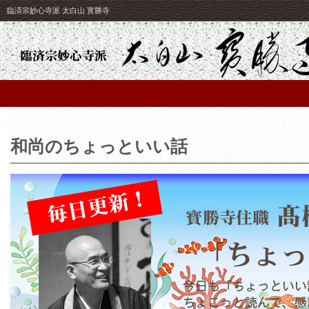
臨済宗妙心寺派 太白山 寳勝寺
和尚のちょっといい話