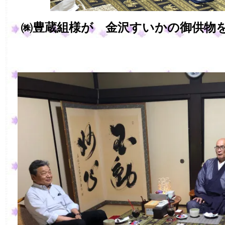
㈱豊蔵組様が 金沢すいかの御供物