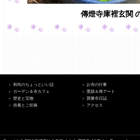
傳燈寺庫裡玄関 の
和尚のちょっといい話
お寺の行事
ガーデン＆寺カフェ
墨蹟＆禅アート
歴史と宝物
寶勝寺日誌
供養とご祈祷
アクセス