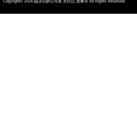
Copyright© 2014 臨済宗妙心寺派 太白山 寶勝寺 All Rights Reserved.