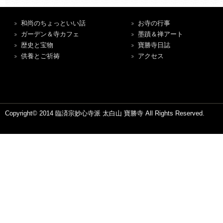
和尚のちょっといい話
お寺の行事
ガーデン＆寺カフェ
墨蹟＆禅アート
歴史と宝物
寶勝寺日誌
供養とご祈祷
アクセス
Copyright© 2014 臨済宗妙心寺派 太白山 寶勝寺 All Rights Reserved.