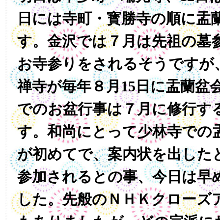
日には寺町・寳勝寺の順に盂
す。金沢では７月は先祖の墓
お寺参りをされるそうですが
禅寺が毎年８月15日に盂蘭盆
でのお盆行事は７月に修行す
す。和尚にとって少林寺での
が初めてで、案内状を出したと
参加されるとの事、今日は早
した。先般のＮＨＫクローズ