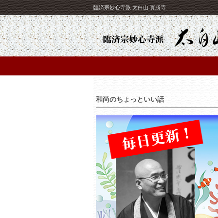
臨済宗妙心寺派 太白山 寳勝寺
和尚のちょっといい話