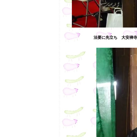
法要に先立ち 大安禅寺