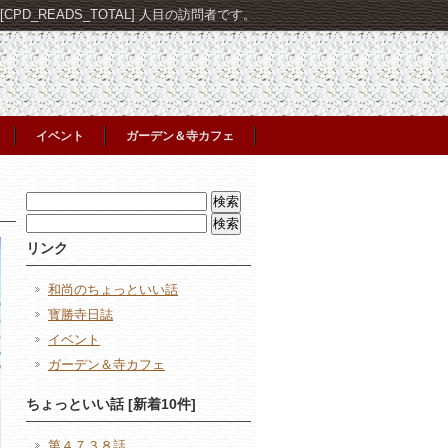
PD_READS_TOTAL] 人目の訪問者です。
イベント
ガーデン＆寺カフェ
検
索:
検
索:
リンク
和尚のちょっといい話
寳勝寺日誌
イベント
ガーデン＆寺カフェ
ちょっといい話 [新着10件]
第４７３８話