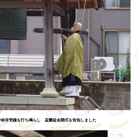
少林寺梵鐘を打ち鳴らし 盂蘭盆会開式を告知しました