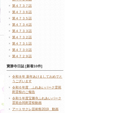
第４７３７話
第４７３６話
第４７３５話
第４７３４話
第４７３３話
第４７３２話
第４７３１話
第４７３０話
第４７２９話
寶勝寺日誌 [新着10件]
令和８年 新年あけましておめでと
うございます
令和６年度 ふれあいパーク霊苑
慰霊祭のご報告
令和５年度宝勝寺ふれあいパーク
霊苑合同慰霊祭動画
アートサクレ芸術祭2019 動画