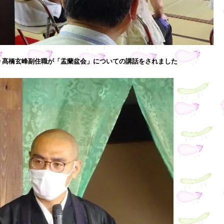
 髙橋玄峰副住職が「盂蘭盆会」についての講話をされました