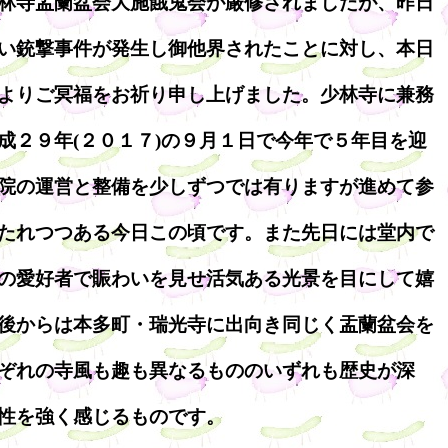
林寺盂蘭盆会大施餓鬼会が厳修されましたが、昨日
い銃撃事件が発生し御他界されたことに対し、本日
よりご冥福をお祈り申し上げました。少林寺に兼務
成２９年(２０１７)の９月１日で今年で５年目を迎
院の運営と整備を少しずつでは有りますが進めて参
たれつつある今日この頃です。また先日には堂内で
の愛好者で賑わいを見せ活気ある光景を目にして嬉
後からは本多町・瑞光寺に出向き同じく盂蘭盆会を
ぞれの寺風も趣も異なるもののいずれも歴史が深
性を強く感じるものです。