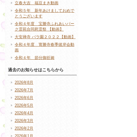
立春大吉 福豆まき動画
令和５年 新年あけましておめで
とうございます
令和４年度 宝勝寺ふれあいパー
ク霊苑合同慰霊祭 【動画】
大安禅寺 バラ園２０２２【動画】
令和４年度 寳勝寺春季彼岸会動
画
令和４年 節分御祈祷
過去のお知らせはこちらから
2026年8月
2026年7月
2026年6月
2026年5月
2026年4月
2026年3月
2026年2月
2026年1月