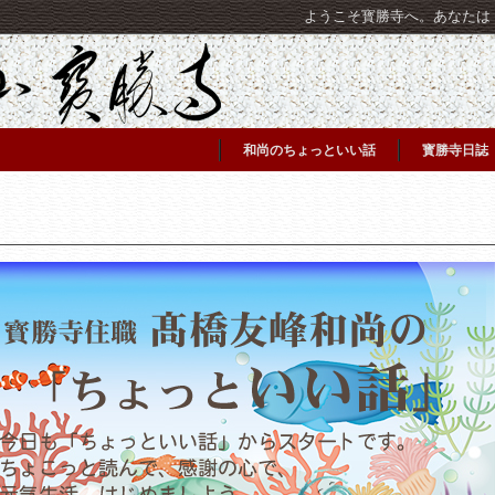
ようこそ寳勝寺へ。あなたは [C
和尚のちょっといい話
寳勝寺日誌