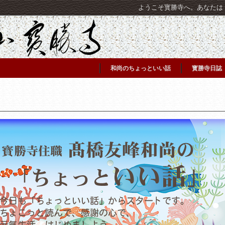
ようこそ寳勝寺へ。あなたは [C
和尚のちょっといい話
寳勝寺日誌