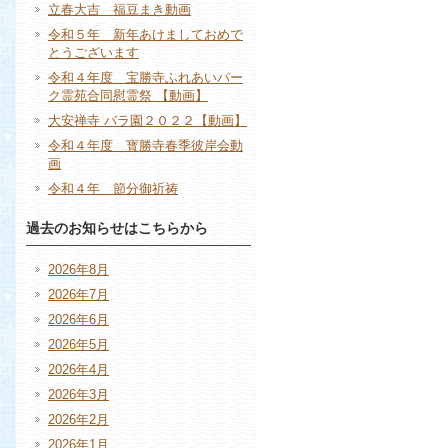
立春大吉 福豆まき動画
令和５年 新年あけましておめで
とうございます
令和４年度 宝勝寺ふれあいパー
ク霊苑合同慰霊祭 【動画】
大安禅寺 バラ園２０２２【動画】
令和４年度 寳勝寺春季彼岸会動
画
令和４年 節分御祈祷
過去のお知らせはこちらから
2026年8月
2026年7月
2026年6月
2026年5月
2026年4月
2026年3月
2026年2月
2026年1月