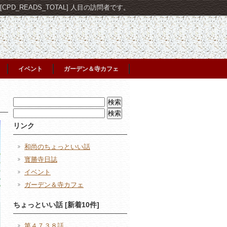
PD_READS_TOTAL] 人目の訪問者です。
イベント
ガーデン＆寺カフェ
検
索:
検
索:
リンク
和尚のちょっといい話
寳勝寺日誌
イベント
ガーデン＆寺カフェ
ちょっといい話 [新着10件]
第４７３８話