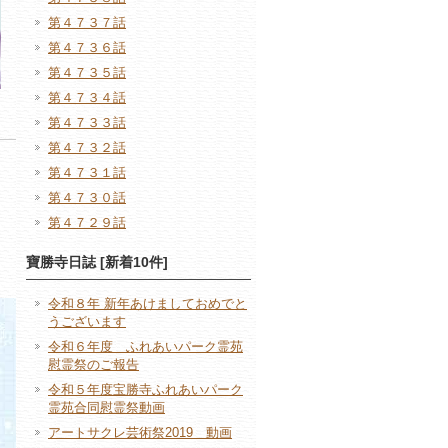
第４７３７話
第４７３６話
第４７３５話
第４７３４話
第４７３３話
第４７３２話
第４７３１話
第４７３０話
第４７２９話
寶勝寺日誌 [新着10件]
令和８年 新年あけましておめでと
うございます
令和６年度 ふれあいパーク霊苑
慰霊祭のご報告
令和５年度宝勝寺ふれあいパーク
霊苑合同慰霊祭動画
アートサクレ芸術祭2019 動画