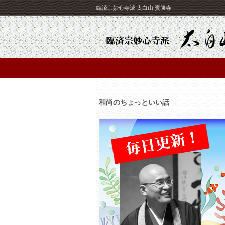
臨済宗妙心寺派 太白山 寳勝寺
和尚のちょっといい話