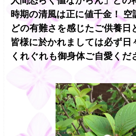
人間恐らく値なからん」との
時期の清風は正に値千金！ 空
どの有難さを感じたご供養日
皆様に於かれましては必ず日
くれぐれも御身体ご自愛くだ