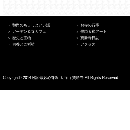
和尚のちょっといい話
お寺の行事
ガーデン＆寺カフェ
墨蹟＆禅アート
歴史と宝物
寶勝寺日誌
供養とご祈祷
アクセス
Copyright© 2014 臨済宗妙心寺派 太白山 寶勝寺 All Rights Reserved.