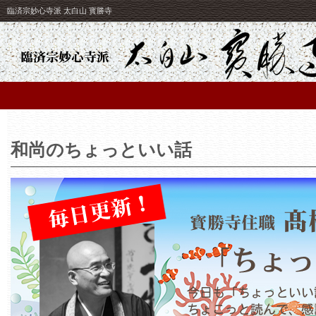
臨済宗妙心寺派 太白山 寳勝寺
和尚のちょっといい話