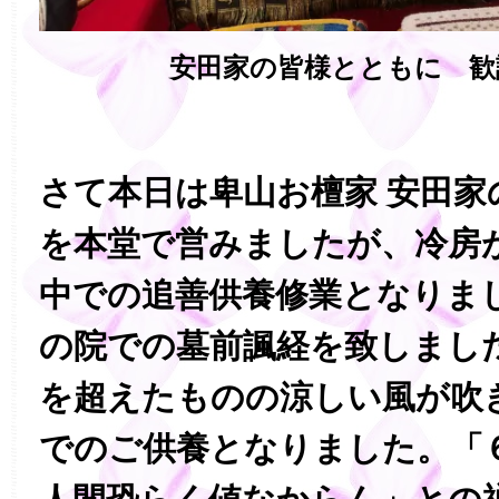
安田家の皆様とともに 歓
さて本日は卑山お檀家 安田家
を本堂で営みましたが、冷房
中での追善供養修業となりま
の院での墓前諷経を致しまし
を超えたものの涼しい風が吹
でのご供養となりました。「