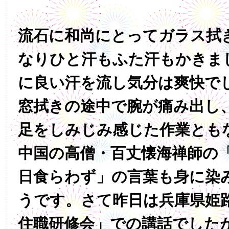
流石に和尚にとってガラス拭
なりひと汗もふた汗もかきま
に良い汗を流し気分は爽快で
窓拭きの途中で腕が痛み出し
足をしみじみ感じた作業とも
中国の高僧・百丈懐海禅師の「
日食らわず」の言葉も身に染
うです。さて昨日は兵庫県姫
住職研修会」での講話でした