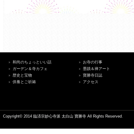
和尚のちょっといい話
お寺の行事
ガーデン＆寺カフェ
墨蹟＆禅アート
歴史と宝物
寶勝寺日誌
供養とご祈祷
アクセス
Copyright© 2014 臨済宗妙心寺派 太白山 寶勝寺 All Rights Reserved.