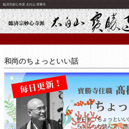
臨済宗妙心寺派 太白山 寳勝寺
和尚のちょっといい話