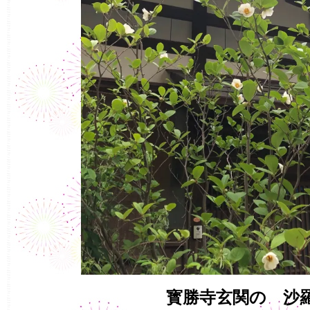
寳勝寺玄関の 沙