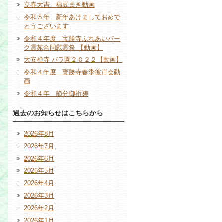
立春大吉 福豆まき動画
令和５年 新年あけましておめで
とうございます
令和４年度 宝勝寺ふれあいパー
ク霊苑合同慰霊祭 【動画】
大安禅寺 バラ園２０２２【動画】
令和４年度 寳勝寺春季彼岸会動
画
令和４年 節分御祈祷
過去のお知らせはこちらから
2026年8月
2026年7月
2026年6月
2026年5月
2026年4月
2026年3月
2026年2月
2026年1月