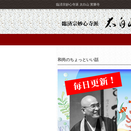
臨済宗妙心寺派 太白山 寳勝寺
和尚のちょっといい話