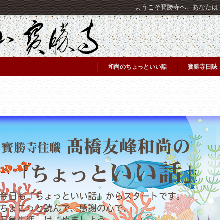
ようこそ寳勝寺へ。あなたは [C
和尚のちょっといい話
寳勝寺日誌