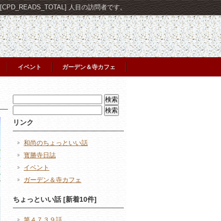
PD_READS_TOTAL] 人目の訪問者です。
イベント
ガーデン＆寺カフェ
検
索:
検
索:
リンク
和尚のちょっといい話
寳勝寺日誌
イベント
ガーデン＆寺カフェ
ちょっといい話 [新着10件]
第４７３９話