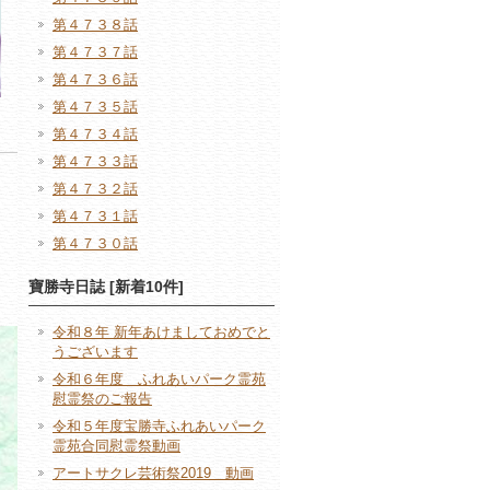
第４７３８話
第４７３７話
第４７３６話
第４７３５話
第４７３４話
第４７３３話
第４７３２話
第４７３１話
第４７３０話
寶勝寺日誌 [新着10件]
令和８年 新年あけましておめでと
うございます
令和６年度 ふれあいパーク霊苑
慰霊祭のご報告
令和５年度宝勝寺ふれあいパーク
霊苑合同慰霊祭動画
アートサクレ芸術祭2019 動画