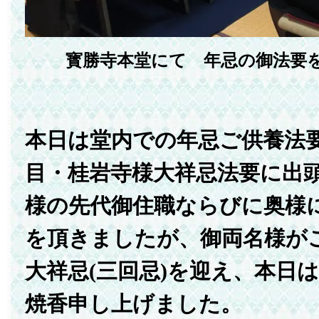
寳勝寺本堂にて 年忌の御法要
本日は堂内での年忌ご供養法
目・桂岩寺様大祥忌法要に出
様の先代御住職ならびに奥様
を頂きましたが、御両名様が
大祥忌(三回忌)を迎え、本日
焼香申し上げました。