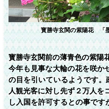
寳勝寺玄関の紫陽花 「
寳勝寺玄関前の薄青色の紫陽
今年も見事な大輪の花を咲か
の目を引いているようです。
人観光客に対し先ず２万人を
し入国を許可するとの事です