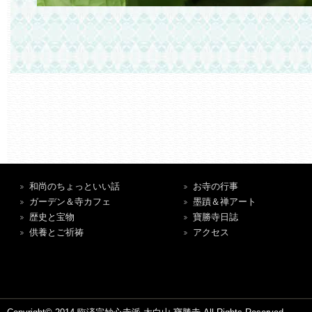
和尚のちょっといい話
お寺の行事
ガーデン＆寺カフェ
墨蹟＆禅アート
歴史と宝物
寶勝寺日誌
供養とご祈祷
アクセス