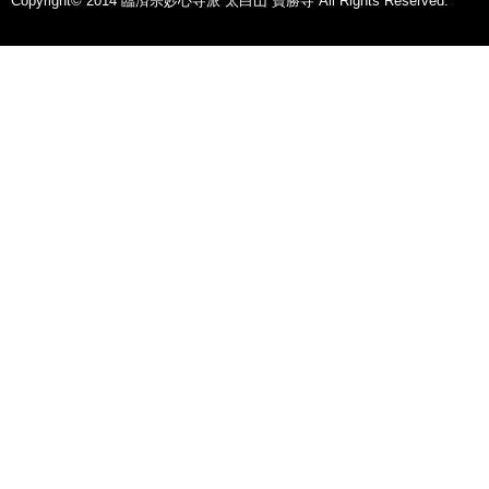
Copyright© 2014 臨済宗妙心寺派 太白山 寶勝寺 All Rights Reserved.