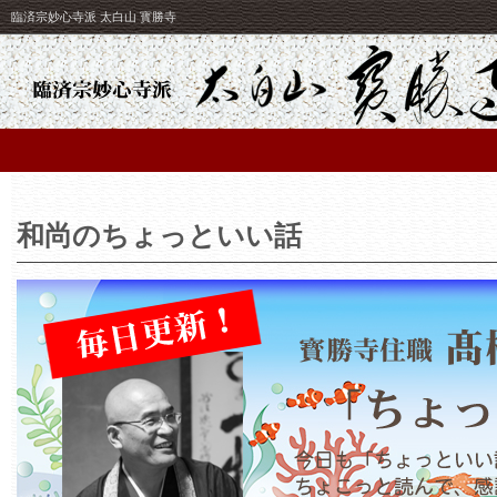
臨済宗妙心寺派 太白山 寳勝寺
和尚のちょっといい話