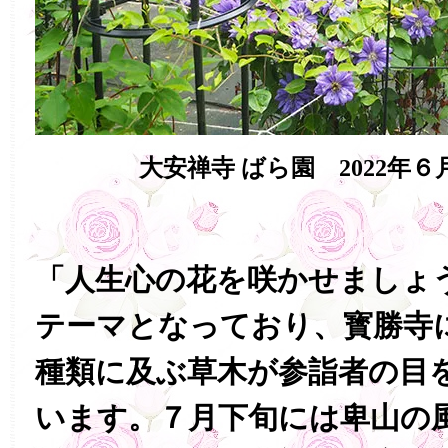
大安禅寺 ばら園 2022年
「人生心の花を咲かせましょ
テーマとなっており、寳勝寺
種類に及ぶ草木が参詣者の目
います。７月下旬には卑山の