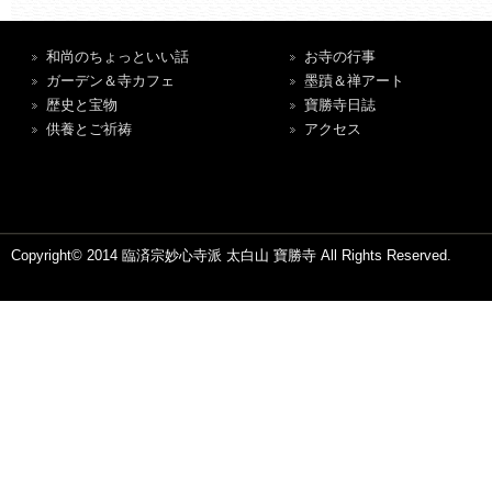
和尚のちょっといい話
お寺の行事
ガーデン＆寺カフェ
墨蹟＆禅アート
歴史と宝物
寶勝寺日誌
供養とご祈祷
アクセス
Copyright© 2014 臨済宗妙心寺派 太白山 寶勝寺 All Rights Reserved.