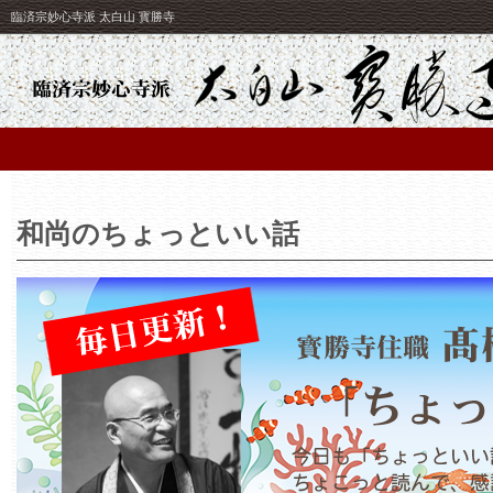
臨済宗妙心寺派 太白山 寳勝寺
和尚のちょっといい話