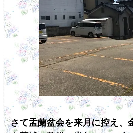
さて盂蘭盆会を来月に控え、