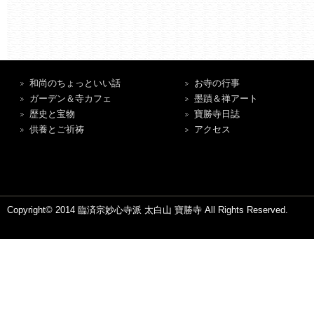
和尚のちょっといい話
お寺の行事
ガーデン＆寺カフェ
墨蹟＆禅アート
歴史と宝物
寶勝寺日誌
供養とご祈祷
アクセス
Copyright© 2014 臨済宗妙心寺派 太白山 寶勝寺 All Rights Reserved.