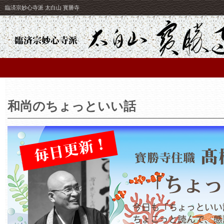
臨済宗妙心寺派 太白山 寳勝寺
和尚のちょっといい話