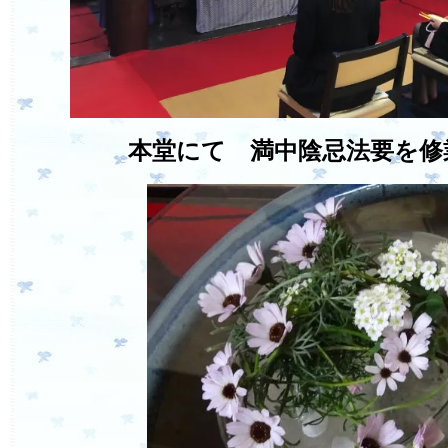
本堂にて 満中陰忌法要を修