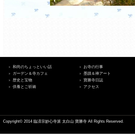
和尚のちょっといい話
お寺の行事
ガーデン＆寺カフェ
墨蹟＆禅アート
歴史と宝物
寶勝寺日誌
供養とご祈祷
アクセス
Copyright© 2014 臨済宗妙心寺派 太白山 寶勝寺 All Rights Reserved.