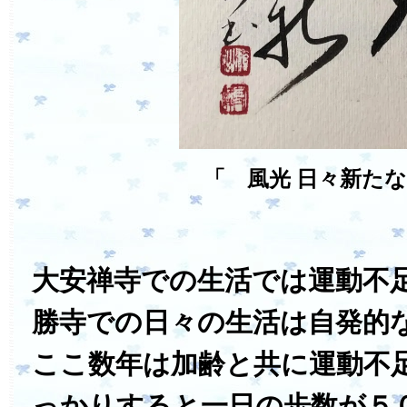
「 風光 日々新た
大安禅寺での生活では運動不
勝寺での日々の生活は自発的
ここ数年は加齢と共に運動不
っかりすると一日の歩数が５