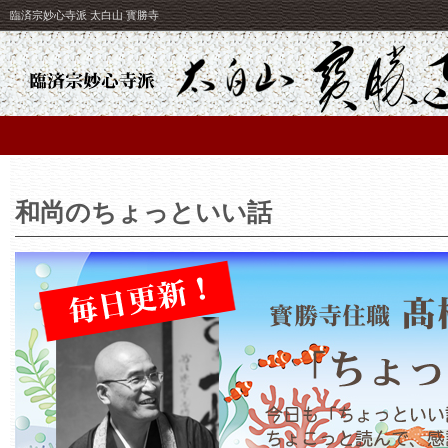
臨済宗妙心寺派 太白山 寳勝寺
和尚のちょっといい話