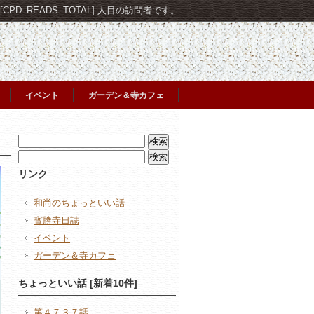
PD_READS_TOTAL] 人目の訪問者です。
イベント
ガーデン＆寺カフェ
検
索:
検
索:
リンク
和尚のちょっといい話
寳勝寺日誌
イベント
ガーデン＆寺カフェ
ちょっといい話 [新着10件]
第４７３７話