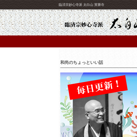
臨済宗妙心寺派 太白山 寳勝寺
和尚のちょっといい話