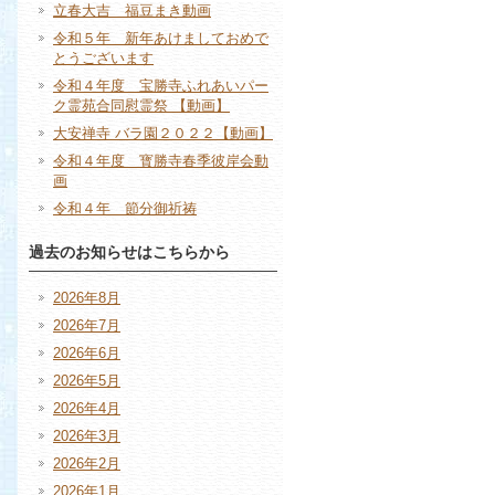
立春大吉 福豆まき動画
令和５年 新年あけましておめで
とうございます
令和４年度 宝勝寺ふれあいパー
ク霊苑合同慰霊祭 【動画】
大安禅寺 バラ園２０２２【動画】
令和４年度 寳勝寺春季彼岸会動
画
令和４年 節分御祈祷
過去のお知らせはこちらから
2026年8月
2026年7月
2026年6月
2026年5月
2026年4月
2026年3月
2026年2月
2026年1月