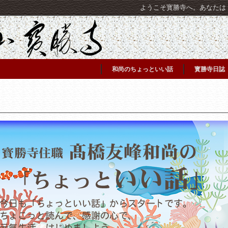
ようこそ寳勝寺へ。あなたは [C
和尚のちょっといい話
寳勝寺日誌