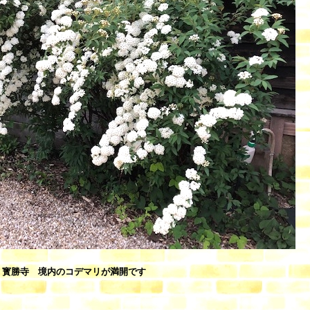
寳勝寺 境内のコデマリが満開です