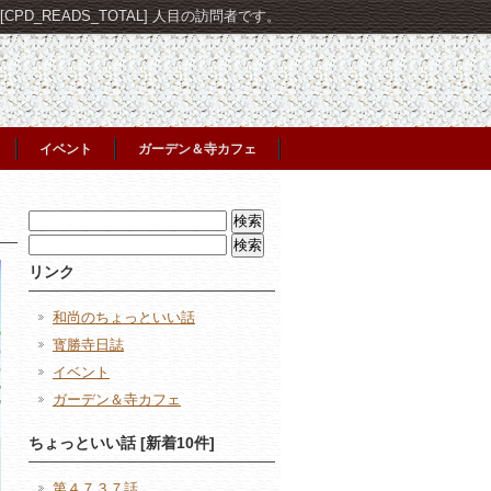
PD_READS_TOTAL] 人目の訪問者です。
イベント
ガーデン＆寺カフェ
検
索:
検
索:
リンク
和尚のちょっといい話
寳勝寺日誌
イベント
ガーデン＆寺カフェ
ちょっといい話 [新着10件]
第４７３７話