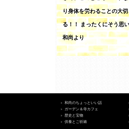
り身体を労わることの大切
る！！ まったくにそう思
和尚より
和尚のちょっといい話
ガーデン＆寺カフェ
歴史と宝物
供養とご祈祷