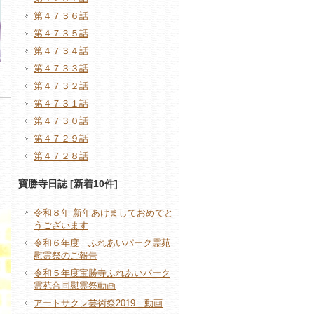
第４７３６話
第４７３５話
第４７３４話
第４７３３話
第４７３２話
第４７３１話
第４７３０話
第４７２９話
第４７２８話
寶勝寺日誌 [新着10件]
令和８年 新年あけましておめでと
うございます
令和６年度 ふれあいパーク霊苑
慰霊祭のご報告
令和５年度宝勝寺ふれあいパーク
霊苑合同慰霊祭動画
アートサクレ芸術祭2019 動画