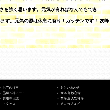
さを強く思います。元気が有ればなんでもでき
います。元気の源は休息に有り！ガッテンです！ 友峰
お寺の行事
おといあわせ
墨蹟＆禅アート
大本山 妙心寺
寶勝寺日誌
萬松山 大安禅寺
アクセス
過去のブログ