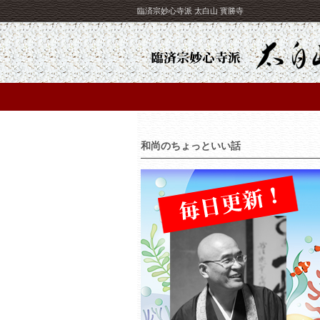
臨済宗妙心寺派 太白山 寳勝寺
和尚のちょっといい話