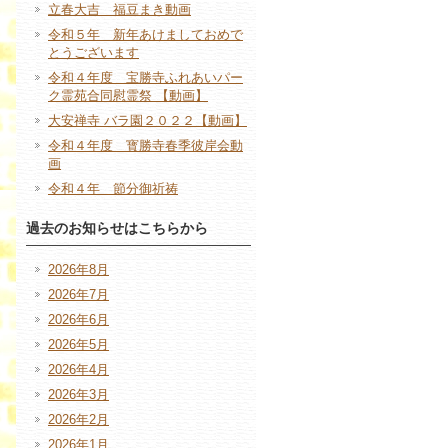
立春大吉 福豆まき動画
令和５年 新年あけましておめで
とうございます
令和４年度 宝勝寺ふれあいパー
ク霊苑合同慰霊祭 【動画】
大安禅寺 バラ園２０２２【動画】
令和４年度 寳勝寺春季彼岸会動
画
令和４年 節分御祈祷
過去のお知らせはこちらから
2026年8月
2026年7月
2026年6月
2026年5月
2026年4月
2026年3月
2026年2月
2026年1月