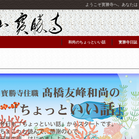
ようこそ寳勝寺へ。あなたは [C
和尚のちょっといい話
寳勝寺日誌