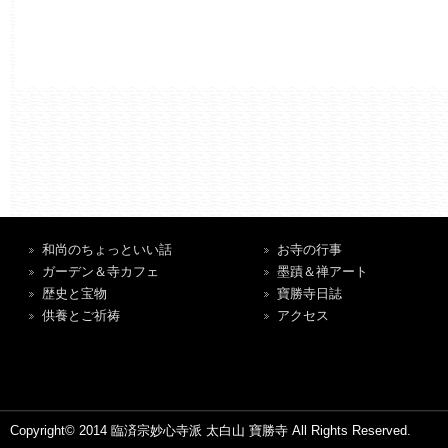
和尚のちょっといい話
お寺の行事
ガーデン＆寺カフェ
墨蹟＆禅アート
歴史と宝物
寶勝寺日誌
供養とご祈祷
アクセス
Copyright© 2014 臨済宗妙心寺派 太白山 寶勝寺 All Rights Reserved.