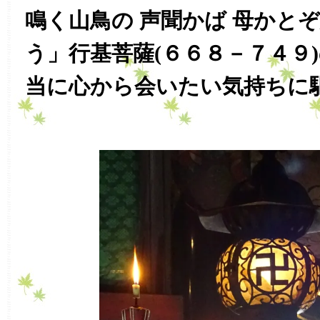
鳴く山鳥の 声聞かば 母かと
う」行基菩薩(６６８－７４９
当に心から会いたい気持ちに