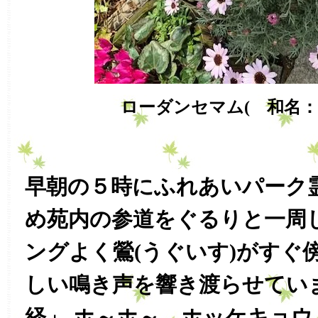
ローダンセマム( 和名：
早朝の５時にふれあいパーク
め苑内の参道をぐるりと一周
ングよく鶯(うぐいす)がすぐ
しい鳴き声を響き渡らせてい
経」 ホ～ホ～、ホッケキョ