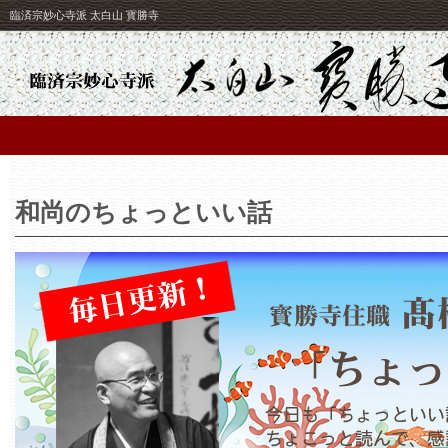
臨済宗妙心寺派 太白山 寳勝寺
和尚のちょっといい話