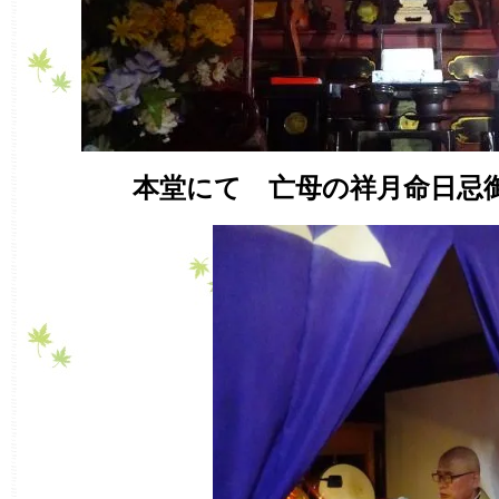
本堂にて 亡母の祥月命日忌