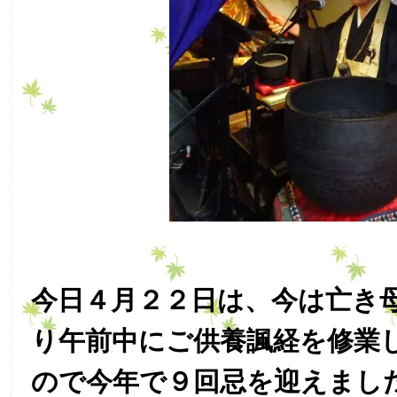
今日４月２２日は、今は亡き
り午前中にご供養諷経を修業
ので今年で９回忌を迎えまし