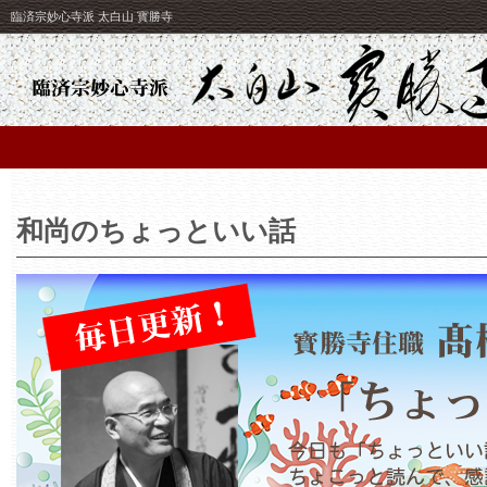
臨済宗妙心寺派 太白山 寳勝寺
和尚のちょっといい話