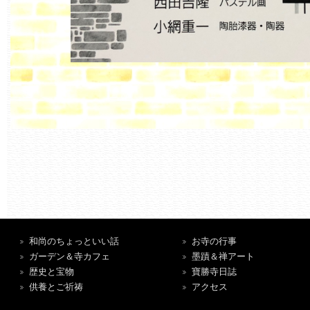
和尚のちょっといい話
お寺の行事
ガーデン＆寺カフェ
墨蹟＆禅アート
歴史と宝物
寶勝寺日誌
供養とご祈祷
アクセス