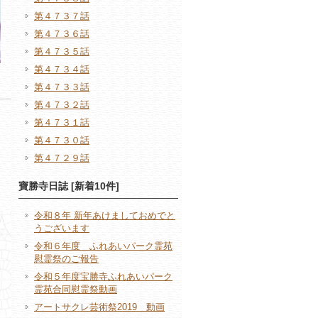
第４７３７話
第４７３６話
第４７３５話
第４７３４話
第４７３３話
第４７３２話
第４７３１話
第４７３０話
第４７２９話
寶勝寺日誌 [新着10件]
令和８年 新年あけましておめでと
うございます
令和６年度 ふれあいパーク霊苑
慰霊祭のご報告
令和５年度宝勝寺ふれあいパーク
霊苑合同慰霊祭動画
アートサクレ芸術祭2019 動画