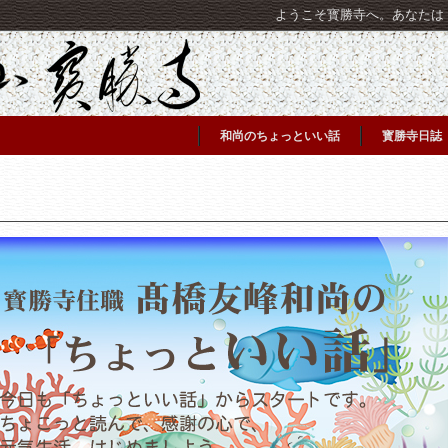
ようこそ寳勝寺へ。あなたは [C
和尚のちょっといい話
寳勝寺日誌