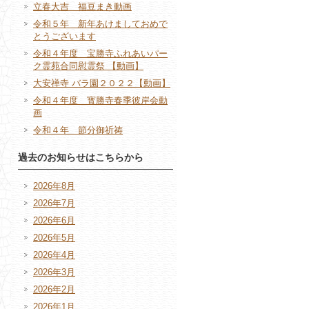
立春大吉 福豆まき動画
令和５年 新年あけましておめで
とうございます
令和４年度 宝勝寺ふれあいパー
ク霊苑合同慰霊祭 【動画】
大安禅寺 バラ園２０２２【動画】
令和４年度 寳勝寺春季彼岸会動
画
令和４年 節分御祈祷
過去のお知らせはこちらから
2026年8月
2026年7月
2026年6月
2026年5月
2026年4月
2026年3月
2026年2月
2026年1月