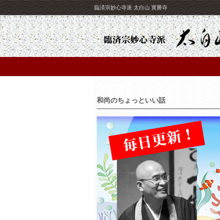
臨済宗妙心寺派 太白山 寳勝寺
和尚のちょっといい話