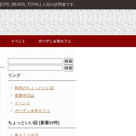
PD_READS_TOTAL] 人目の訪問者です。
イベント
ガーデン＆寺カフェ
検
索:
検
索:
リンク
和尚のちょっといい話
寳勝寺日誌
イベント
ガーデン＆寺カフェ
ちょっといい話 [新着10件]
第４７３８話