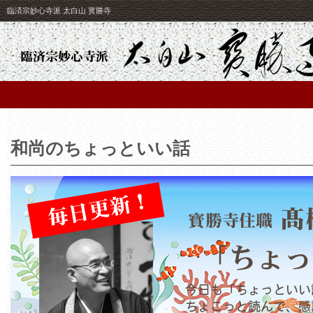
臨済宗妙心寺派 太白山 寳勝寺
和尚のちょっといい話