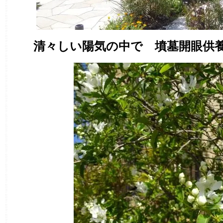
清々しい陽気の中で 墳墓開眼供