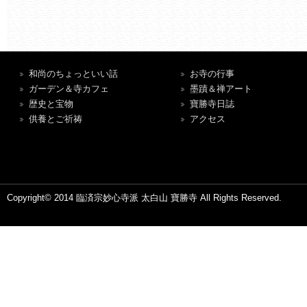
和尚のちょっといい話
お寺の行事
ガーデン＆寺カフェ
墨蹟＆禅アート
歴史と宝物
寶勝寺日誌
供養とご祈祷
アクセス
Copyright© 2014 臨済宗妙心寺派 太白山 寶勝寺 All Rights Reserved.