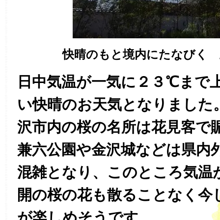
快晴のもと境内にたなびく 
日中気温が一気に２３℃まで
い快晴のお天気となりました
沢市内の桜の名所は花見客で
兼六公園や金沢城などは県内
混雑となり、このところ気温
開の桜の花も散ることなく今
が楽しめそうです。