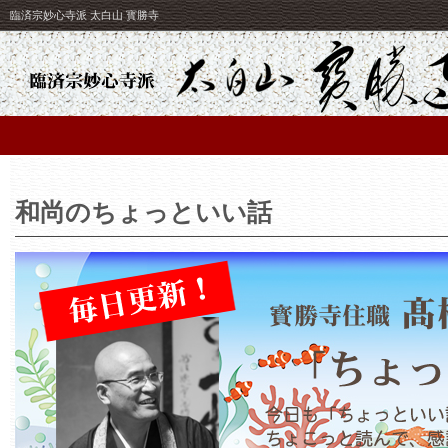
臨済宗妙心寺派 太白山 寳勝寺
和尚のちょっといい話