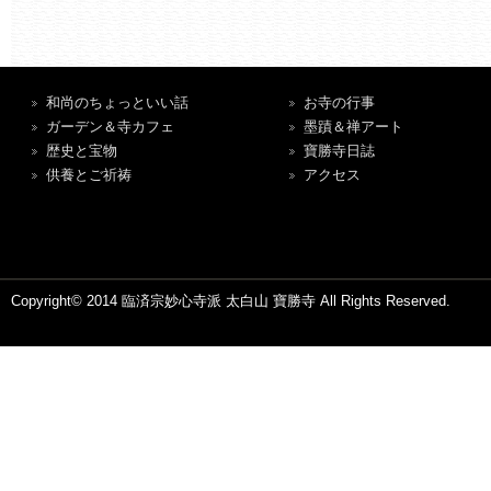
和尚のちょっといい話
お寺の行事
ガーデン＆寺カフェ
墨蹟＆禅アート
歴史と宝物
寶勝寺日誌
供養とご祈祷
アクセス
Copyright© 2014 臨済宗妙心寺派 太白山 寶勝寺 All Rights Reserved.