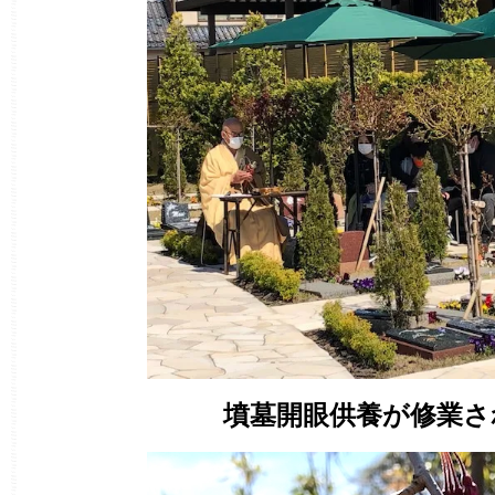
墳墓開眼供養が修業さ