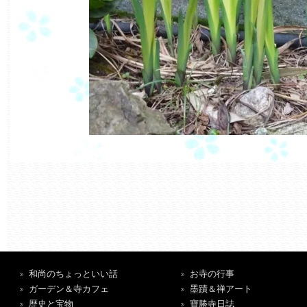
和尚のちょっといい話
お寺の行事
ガーデン＆寺カフェ
墨蹟＆禅アート
歴史と宝物
寶勝寺日誌