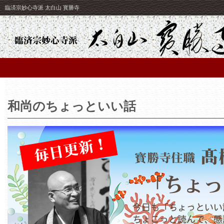
臨済宗妙心寺派 太白山 寳勝寺
和尚のちょっといい話