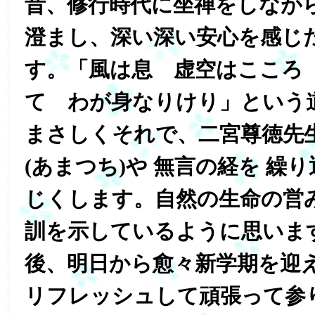
昔、修行時代に坐禅をしなが
澄まし、深い深い安心を感じ
す。「風は息 虚空はこころ
て わが身なりけり」という
まさしくそれで、二宮尊徳先
(あまつち)や 無言の経を 繰
じくします。自然の生命の営
訓を示しているように思いま
後、明日から愈々新学期を迎え
リフレッシュして頑張って参