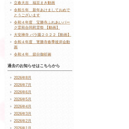
立春大吉 福豆まき動画
令和５年 新年あけましておめで
とうございます
令和４年度 宝勝寺ふれあいパー
ク霊苑合同慰霊祭 【動画】
大安禅寺 バラ園２０２２【動画】
令和４年度 寳勝寺春季彼岸会動
画
令和４年 節分御祈祷
過去のお知らせはこちらから
2026年8月
2026年7月
2026年6月
2026年5月
2026年4月
2026年3月
2026年2月
2026年1月