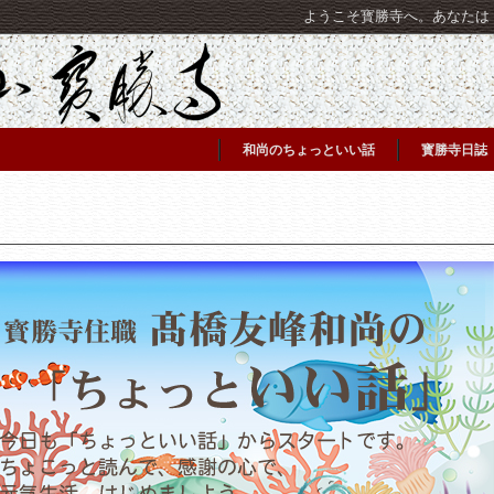
ようこそ寳勝寺へ。あなたは [C
和尚のちょっといい話
寳勝寺日誌