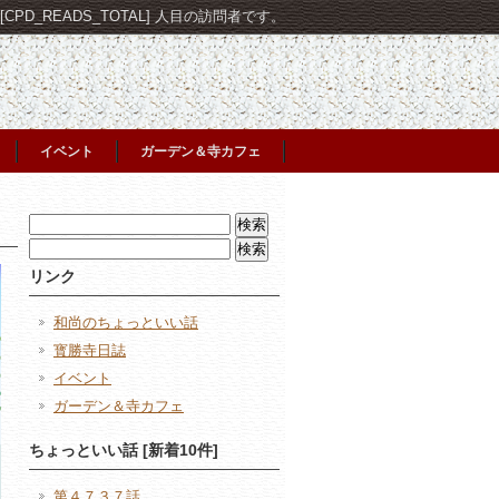
PD_READS_TOTAL] 人目の訪問者です。
イベント
ガーデン＆寺カフェ
検
索:
検
索:
リンク
和尚のちょっといい話
寳勝寺日誌
イベント
ガーデン＆寺カフェ
ちょっといい話 [新着10件]
第４７３７話