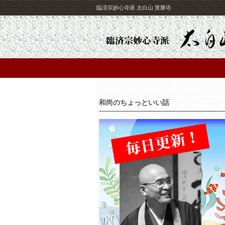
臨済宗妙心寺派 太白山 寳勝寺
和尚のちょっといい話