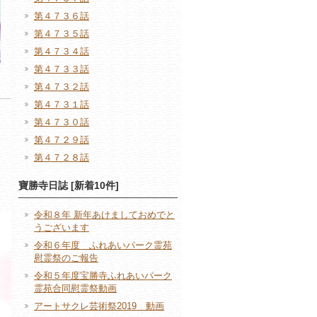
第４７３６話
第４７３５話
第４７３４話
第４７３３話
第４７３２話
第４７３１話
第４７３０話
第４７２９話
第４７２８話
寶勝寺日誌 [新着10件]
令和８年 新年あけましておめでと
うございます
令和６年度 ふれあいパーク霊苑
慰霊祭のご報告
令和５年度宝勝寺ふれあいパーク
霊苑合同慰霊祭動画
アートサクレ芸術祭2019 動画