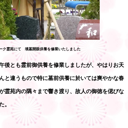
ーク霊苑にて 墳墓開眼供養を修業いたしました
午後とも霊前御供養を修業しましたが、やはりお天
んと違うもので特に墓前供養に於いては爽やかな春
が霊苑内の隅々まで響き渡り、故人の御徳を偲びな
た。