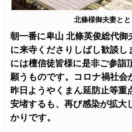
北條様御夫妻とと
朝一番に卑山 北條英俊総代御
に来寺くださりしばし歓談し
には檀信徒皆様に是非ご参詣
願うものです。コロナ禍社会
昨日ようやくまん延防止等重
安堵するも、再び感染が拡大
かりです。