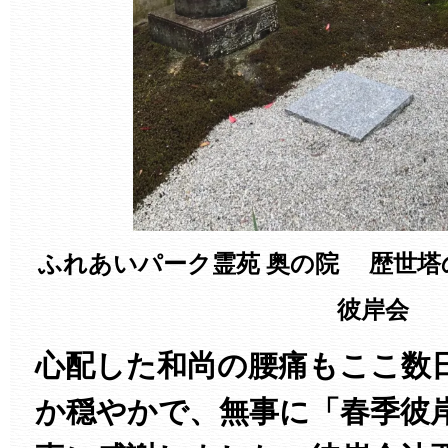
ふれあいパーク霊苑 奥の院 歴世塔
彼岸会
心配した和尚の腰痛もここ数
か穏やかで、無事に「春季彼