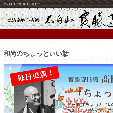
臨済宗妙心寺派 太白山 寳勝寺
和尚のちょっといい話