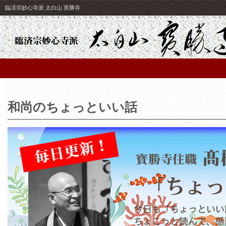
臨済宗妙心寺派 太白山 寳勝寺
和尚のちょっといい話