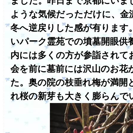
ました。昨日まで京都にいま
ような気候だっただけに、金
冬へ逆戻りした感が有ります
いパーク霊苑での墳墓開眼供
内には多くの方が参詣されて
会を前に墓前には沢山のお花
た。奥の院の枝垂れ梅が満開
れ桜の新芽も大きく膨らんで