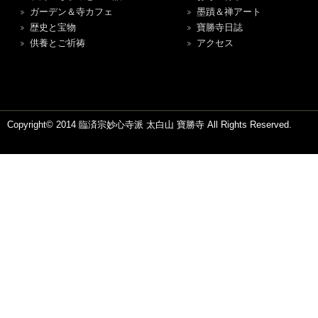
ガーデン＆寺カフェ
墨蹟＆禅アート
歴史と宝物
寶勝寺日誌
供養とご祈祷
アクセス
Copyright© 2014 臨済宗妙心寺派 太白山 寶勝寺 All Rights Reserved.