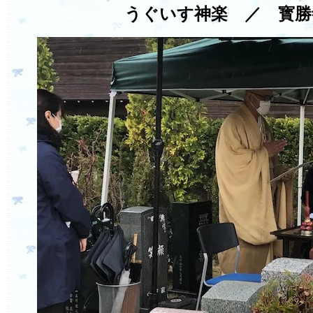
うぐいす神楽 ／ 寳勝