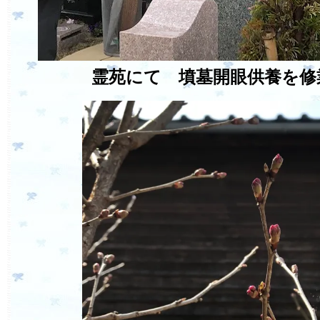
霊苑にて 墳墓開眼供養を修