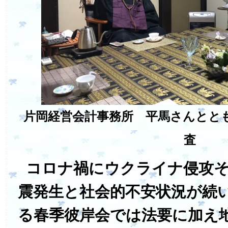
片岡経営会計事務所 平馬さんとと
査
コロナ禍にウクライナ侵攻そ
震発生と社会的不安状況が続
る春季彼岸会では法要に加え