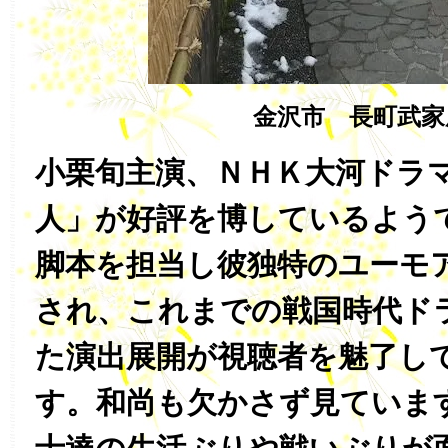
金沢市 長町武家
小栗旬主演、ＮＨＫ大河ドラ
人」が好評を博しているよう
脚本を担当し彼独特のユーモ
され、これまでの戦国時代ド
た演出展開が視聴者を魅了し
す。和尚も欠かさず見ていま