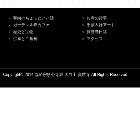
和尚のちょっといい話
お寺の行事
ガーデン＆寺カフェ
墨蹟＆禅アート
歴史と宝物
寶勝寺日誌
供養とご祈祷
アクセス
Copyright© 2014 臨済宗妙心寺派 太白山 寶勝寺 All Rights Reserved.