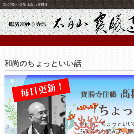
臨済宗妙心寺派 太白山 寳勝寺
和尚のちょっといい話