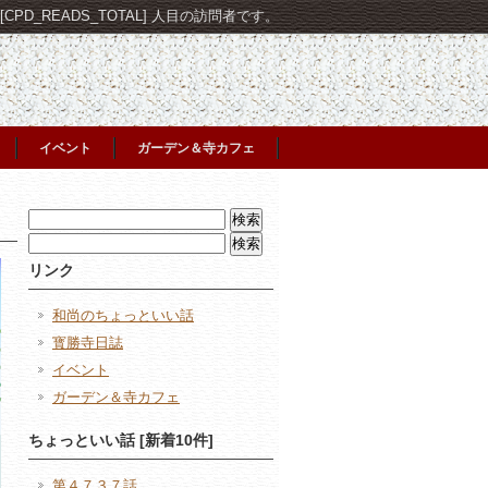
PD_READS_TOTAL] 人目の訪問者です。
イベント
ガーデン＆寺カフェ
検
索:
検
索:
リンク
和尚のちょっといい話
寳勝寺日誌
イベント
ガーデン＆寺カフェ
ちょっといい話 [新着10件]
第４７３７話