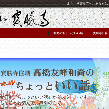
ようこそ寳勝寺へ。あなたは [C
和尚のちょっといい話
寳勝寺日誌