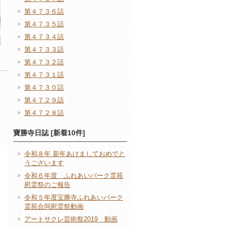
第４７３６話
第４７３５話
第４７３４話
第４７３３話
第４７３２話
第４７３１話
第４７３０話
第４７２９話
第４７２８話
寶勝寺日誌 [新着10件]
令和８年 新年あけましておめでと
うございます
令和６年度 ふれあいパーク霊苑
慰霊祭のご報告
令和５年度宝勝寺ふれあいパーク
霊苑合同慰霊祭動画
アートサクレ芸術祭2019 動画