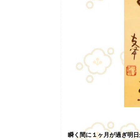
瞬く間に１ヶ月が過ぎ明日