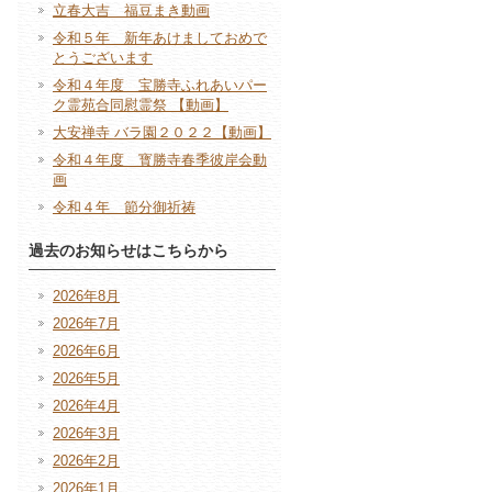
立春大吉 福豆まき動画
令和５年 新年あけましておめで
とうございます
令和４年度 宝勝寺ふれあいパー
ク霊苑合同慰霊祭 【動画】
大安禅寺 バラ園２０２２【動画】
令和４年度 寳勝寺春季彼岸会動
画
令和４年 節分御祈祷
過去のお知らせはこちらから
2026年8月
2026年7月
2026年6月
2026年5月
2026年4月
2026年3月
2026年2月
2026年1月