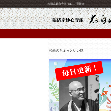
臨済宗妙心寺派 太白山 寳勝寺
和尚のちょっといい話