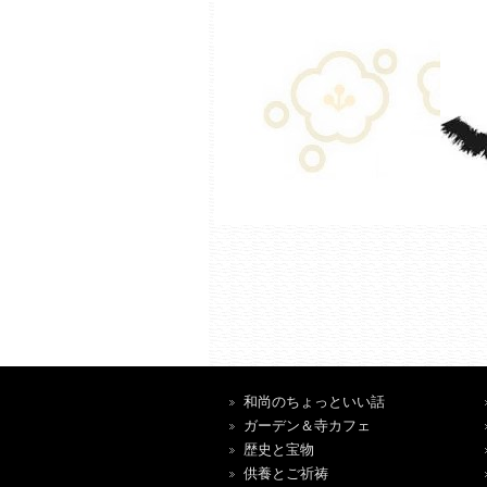
和尚のちょっといい話
ガーデン＆寺カフェ
歴史と宝物
供養とご祈祷