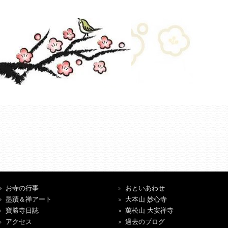
お寺の行事
おといあわせ
墨蹟＆禅アート
大本山 妙心寺
寶勝寺日誌
萬松山 大安禅寺
アクセス
過去のブログ