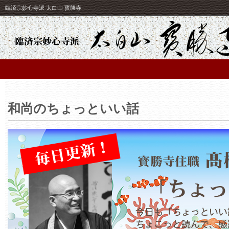
臨済宗妙心寺派 太白山 寳勝寺
和尚のちょっといい話