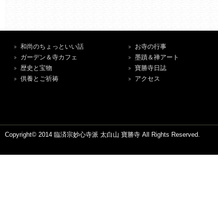
和尚のちょっといい話
お寺の行事
ガーデン＆寺カフェ
墨蹟＆禅アート
歴史と宝物
寶勝寺日誌
供養とご祈祷
アクセス
Copyright© 2014 臨済宗妙心寺派 太白山 寶勝寺 All Rights Reserved.